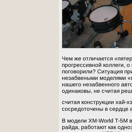
Чем же отличается «пятер
прогрессивной коллеги, о
поговорили? Ситуация при
незабвеными моделями «п
нашего незабвенного авт
одинаковы, не считая реше
считая конструкции хай-х
сосредоточены в сердце 
В модели XM-World T-5M в
райда, работают как одно