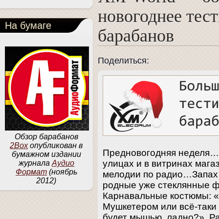
новогоднее тес
На бумаге
барабанов
Поделиться:
Обзор барабанов
2Box
опубликован в
Предновогодняя неделя…
бумажном издании
улицах и в витринах маг
журнала
Аудио
Формат
(ноябрь
мелодии по радио…Запах 
2012)
родные уже стеклянные ф
Карнавальные костюмы: «
Мушкетером или всё-таки
будет мышью, ладно?» Ра