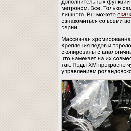
дополнительных функций 
метроном. Все. Только са
скач
лишнего. Вы можете
ознакомиться со всеми в
серии.
Массивная хромированная
Крепления педов и тарело
скопированы с аналогичн
что намекает на их совме
так. Пэды XM прекрасно ч
управлением роландовско