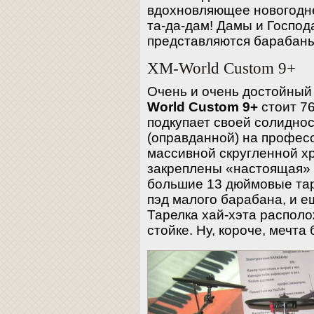
вдохновляющее новогоднее
та-да-дам! Дамы и Госпо
представляются барабаны
XM-World Custom 9+
Очень и очень достойный
World Custom 9+
стоит 76
подкупает своей солидно
(оправданной) на профес
массивной скругленной 
закреплены «настоящая» 
большие 13 дюймовые та
пэд малого барабана, и ещ
Тарелка хай-хэта распол
стойке. Ну, короче, мечта