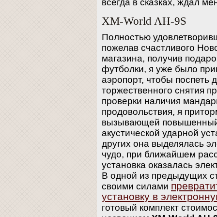
всегда в сказках, ждал ме
XM-World AH-9S
Полностью удовлетворив
пожелав счастливого Нов
магазина, получив подар
футболки, я уже было приг
аэропорт, чтобы поспеть 
торжественного снятия пр
проверки наличия мандар
продовольствия, я притор
вызывающей повышенный 
акустической ударной уст
других она выделялась э
чудо, при ближайшем рас
установка оказалась элек
В одной из предыдущих ст
преврати
своими силами
установку в электронн
готовый комплект стоимо