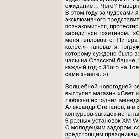
ожидание… Чего? Наверно
В этом году за чудесами я
эксклюзивного представи
познакомиться, протестир
зарядиться позитивом. «
меня тепловоз, от Питера
колес,»- напевал я, погру
которому суждено было ве
часы на Спасской башне, 
каждый год с 31ого на 1о
сами знаете. :-)
Волшебной новогодней р
выступил магазин «Свет и
любезно исполнил менед
Александр Степанов, а в 
конкурсов-загадок-испыт
5 разных установок XM-Wor
С молодецким задором, 
предстоящим праздникам,