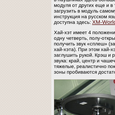
модуля от других еще и в
загрузить в модуль само
инструкция на русском яз
XM-Worl
доступна здесь:
Хай-хэт имеет 4 положени
одну четверть, полу-откр
получить звук «сплеш» (з
хай-хэта). При этом хай-х
заглушить рукой. Крэш и 
звука: край, центр и чаше
тяжелые, реалистично пок
зоны пробиваются достато