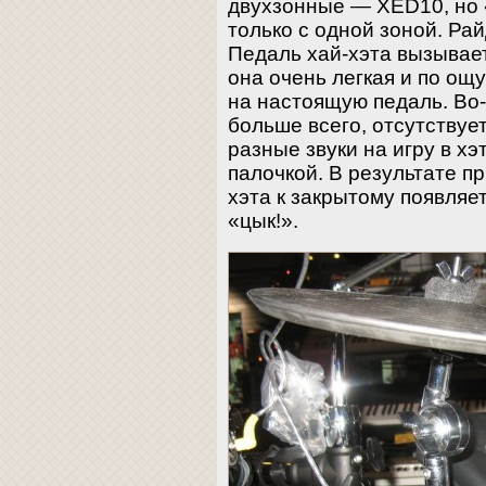
двухзонные — XED10, но 
только с одной зоной. Рай
Педаль хай-хэта вызывае
она очень легкая и по о
на настоящую педаль. Во-
больше всего, отсутствуе
разные звуки на игру в хэ
палочкой. В результате п
хэта к закрытому появля
«цык!».