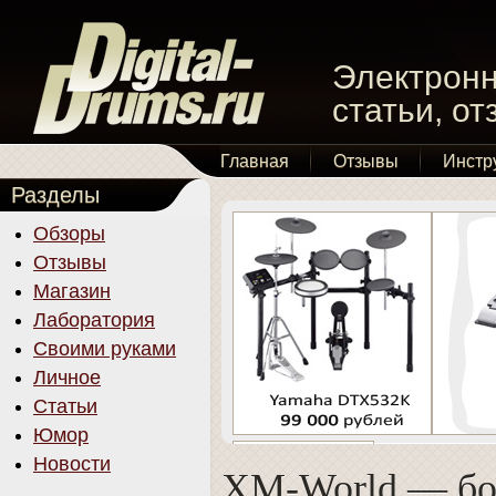
Электронн
статьи, о
Главная
Отзывы
Инстр
Разделы
Обзоры
Отзывы
Магазин
Лаборатория
Своими руками
Личное
Статьи
Юмор
Новости
XM-World — б