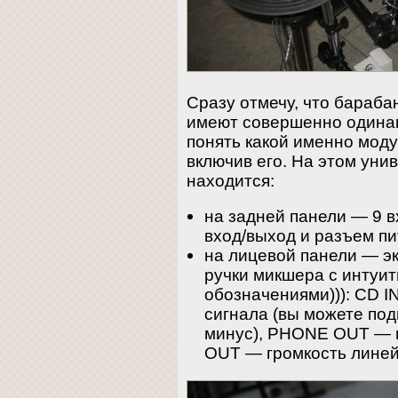
Сразу отмечу, что бараба
имеют совершенно одинак
понять какой именно мод
включив его. На этом уни
находится:
на задней панели — 9 в
вход/выход и разъем пи
на лицевой панели — эк
ручки микшера с интуи
обозначениями))): CD I
сигнала (вы можете под
минус), PHONE OUT — г
OUT — громкость линей