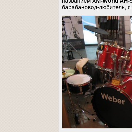
названием
XM-World AH-
барабановод-любитель, я 