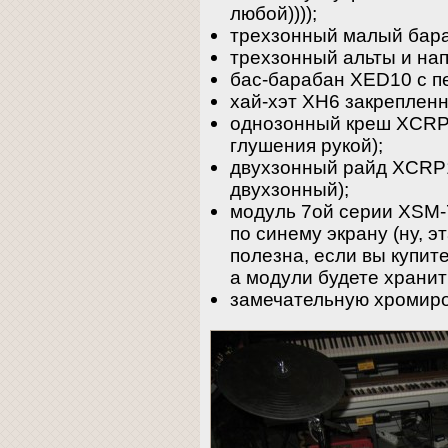
любой))));
трехзонный малый бар
трехзонный альты и на
бас-барабан XED10 с п
хай-хэт XH6 закрепленн
однозонный креш XCRP
глушения рукой);
двухзонный райд XCRP11
двухзонный);
модуль 7ой серии XSM-
по синему экрану (ну, 
полезна, если вы купите
а модули будете хранит
замечательную хромир