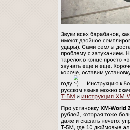
Звуки всех барабанов, как
имеют двойное семплиров
удары). Сами семлы дост
проблему с затуханием. Н
тарелок в конце просто «
звучать еще и еще. Короч
короче, оставим установк
году
. Инструкцию к 5
русском языке можно ска
T-5M
инструкция XM-W
и
Про установку
XM-World 
рублей, которая тоже бол
даже и сказать нечего: у
T-5M, где 10 дюймовые ал