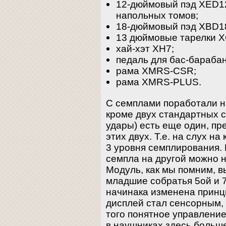
12-дюймовый пэд XED12
напольных томов;
18-дюймовый пэд XBD18
13 дюймовые тарелки 
хай-хэт XH7;
педаль для бас-барабан
рама XMRS-CSR;
рама XMRS-PLUS.
С семплами поработали н
кроме двух стандартных 
удары) есть еще один, п
этих двух. Т.е. на слух н
3 уровня семплирования.
семпла на другой можно н
Модуль, как мы помним, вы
младшие собратья 5ой и 7
начинака изменена принц
дисплей стал сенсорным, 
того понятное управление
в наушниках здесь больше