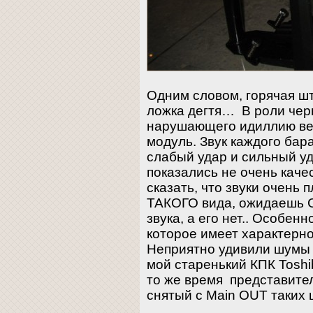
Одним словом, горячая шт
ложка дегтя… В роли черн
нарушающего идиллию ве
модуль. Звук каждого бар
слабый удар и сильный у
показались не очень качес
сказать, что звуки очень 
ТАКОГО вида, ожидаеш
звука, а его нет.. Особен
которое имеет характерн
Неприятно удивили шумы 
мой старенький КПК Tosh
то же время представител
снятый с Main OUT таких 