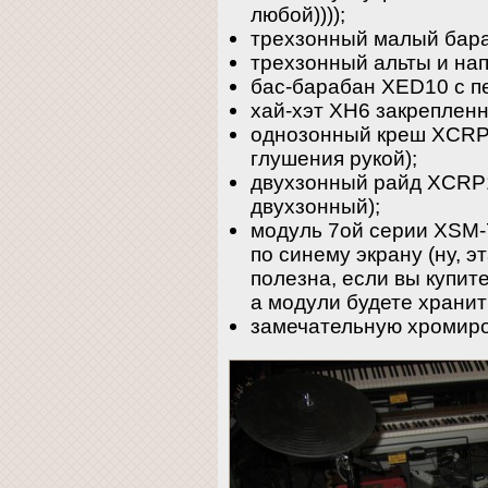
любой))));
трехзонный малый бар
трехзонный альты и на
бас-барабан XED10 с п
хай-хэт XH6 закрепленн
однозонный креш XCRP
глушения рукой);
двухзонный райд XCRP11
двухзонный);
модуль 7ой серии XSM-
по синему экрану (ну, 
полезна, если вы купите
а модули будете хранит
замечательную хромир