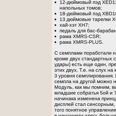
12-дюймовый пэд XED12
напольных томов;
18-дюймовый пэд XBD18
13 дюймовые тарелки 
хай-хэт XH7;
педаль для бас-барабан
рама XMRS-CSR;
рама XMRS-PLUS.
С семплами поработали н
кроме двух стандартных 
удары) есть еще один, п
этих двух. Т.е. на слух н
3 уровня семплирования.
семпла на другой можно н
Модуль, как мы помним, вы
младшие собратья 5ой и 7
начинака изменена принц
дисплей стал сенсорным, 
того понятное управление
в наушниках здесь больше