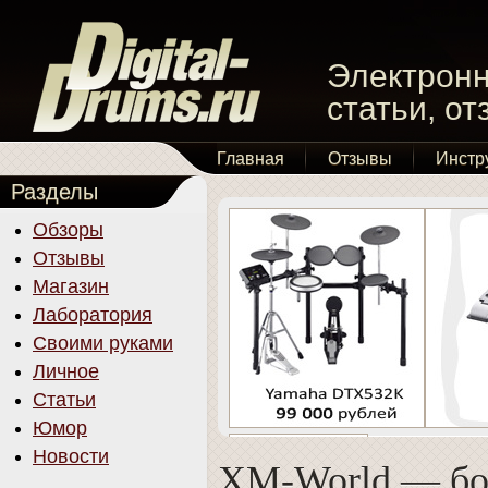
Электронн
статьи, о
Главная
Отзывы
Инстр
Разделы
Обзоры
Отзывы
Магазин
Лаборатория
Своими руками
Личное
Статьи
Юмор
Новости
XM-World — б