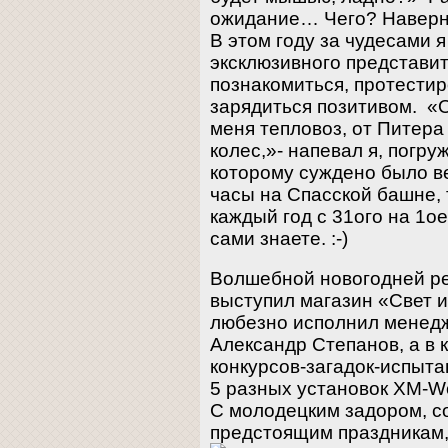
ожидание… Чего? Наверно
В этом году за чудесами я
эксклюзивного представи
познакомиться, протестир
зарядиться позитивом. «
меня тепловоз, от Питера
колес,»- напевал я, погру
которому суждено было ве
часы на Спасской башне, 
каждый год с 31ого на 1о
сами знаете. :-)
Волшебной новогодней р
выступил магазин «Свет и
любезно исполнил менед
Александр Степанов, а в 
конкурсов-загадок-испыт
5 разных установок XM-Wor
С молодецким задором, 
предстоящим праздникам,