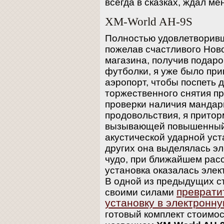
всегда в сказках, ждал ме
XM-World AH-9S
Полностью удовлетворив
пожелав счастливого Нов
магазина, получив подар
футболки, я уже было приг
аэропорт, чтобы поспеть 
торжественного снятия пр
проверки наличия мандар
продовольствия, я притор
вызывающей повышенный 
акустической ударной уст
других она выделялась э
чудо, при ближайшем рас
установка оказалась элек
В одной из предыдущих ст
преврати
своими силами
установку в электронн
готовый комплект стоимо