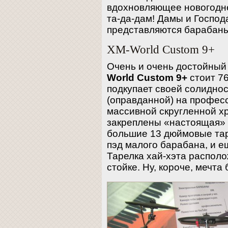
вдохновляющее новогоднее
та-да-дам! Дамы и Госпо
представляются барабаны
XM-World Custom 9+
Очень и очень достойный
World Custom 9+
стоит 76
подкупает своей солидно
(оправданной) на профес
массивной скругленной 
закреплены «настоящая» 
большие 13 дюймовые та
пэд малого барабана, и ещ
Тарелка хай-хэта распол
стойке. Ну, короче, мечта