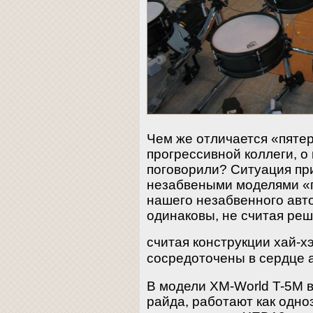
Чем же отличается «пятер
прогрессивной коллеги, о
поговорили? Ситуация при
незабвеными моделями «п
нашего незабвенного авт
одинаковы, не считая реше
считая конструкции хай-х
сосредоточены в сердце 
В модели XM-World T-5M в
райда, работают как одно