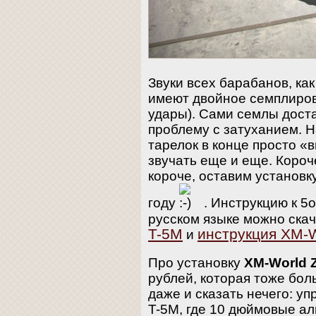
Звуки всех барабанов, как
имеют двойное семплиров
удары). Сами семлы дост
проблему с затуханием. Н
тарелок в конце просто «
звучать еще и еще. Короч
короче, оставим установк
году
. Инструкцию к 5
русском языке можно ска
T-5M
инструкция XM-W
и
Про установку
XM-World 
рублей, которая тоже бол
даже и сказать нечего: у
T-5M, где 10 дюймовые ал