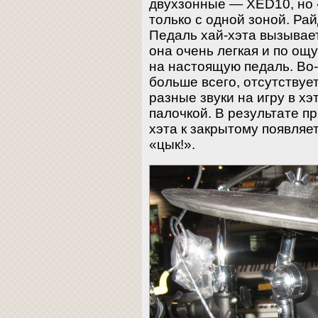
двухзонные — XED10, но 
только с одной зоной. Рай
Педаль хай-хэта вызывае
она очень легкая и по о
на настоящую педаль. Во-
больше всего, отсутствуе
разные звуки на игру в хэ
палочкой. В результате п
хэта к закрытому появля
«цык!».