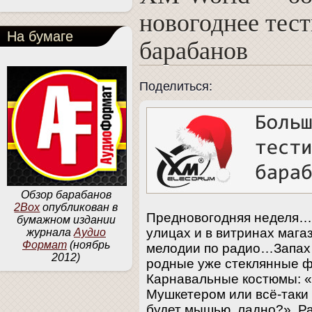
новогоднее тес
На бумаге
барабанов
Поделиться:
Обзор барабанов
2Box
опубликован в
Предновогодняя неделя…
бумажном издании
улицах и в витринах маг
журнала
Аудио
Формат
(ноябрь
мелодии по радио…Запах 
2012)
родные уже стеклянные ф
Карнавальные костюмы: «
Мушкетером или всё-таки
будет мышью, ладно?» Ра