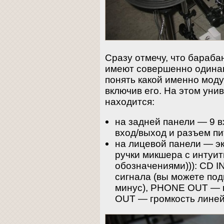
Сразу отмечу, что бараба
имеют совершенно одинак
понять какой именно мод
включив его. На этом уни
находится:
на задней панели — 9 в
вход/выход и разъем пи
на лицевой панели — эк
ручки микшера с интуи
обозначениями))): CD I
сигнала (вы можете под
минус), PHONE OUT — г
OUT — громкость линей