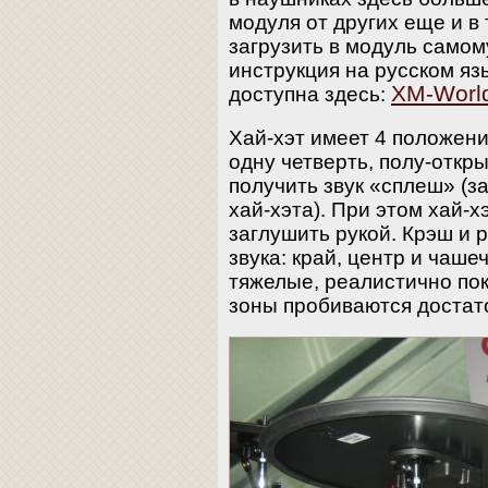
модуля от других еще и в
загрузить в модуль само
инструкция на русском яз
XM-Worl
доступна здесь:
Хай-хэт имеет 4 положени
одну четверть, полу-откр
получить звук «сплеш» (з
хай-хэта). При этом хай-х
заглушить рукой. Крэш и 
звука: край, центр и чаше
тяжелые, реалистично пок
зоны пробиваются достато