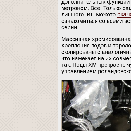
дополнительных функций 
метроном. Все. Только са
скач
лишнего. Вы можете
ознакомиться со всеми в
серии.
Массивная хромированная
Крепления педов и тарело
скопированы с аналогичн
что намекает на их совме
так. Пэды XM прекрасно ч
управлением роландовско