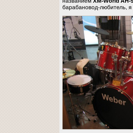
названием
XM-World AH-
барабановод-любитель, я 