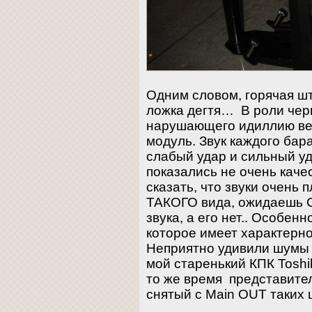
Одним словом, горячая шт
ложка дегтя… В роли черн
нарушающего идиллию ве
модуль. Звук каждого бар
слабый удар и сильный у
показались не очень качес
сказать, что звуки очень 
ТАКОГО вида, ожидаеш
звука, а его нет.. Особен
которое имеет характерн
Неприятно удивили шумы 
мой старенький КПК Tosh
то же время представител
снятый с Main OUT таких 