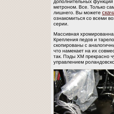
дополнительных функций 
метроном. Все. Только са
скач
лишнего. Вы можете
ознакомиться со всеми в
серии.
Массивная хромированная
Крепления педов и тарело
скопированы с аналогичн
что намекает на их совме
так. Пэды XM прекрасно ч
управлением роландовско