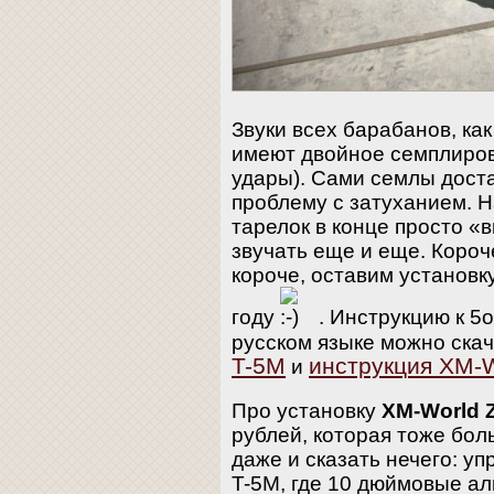
Звуки всех барабанов, как
имеют двойное семплиров
удары). Сами семлы дост
проблему с затуханием. Н
тарелок в конце просто «
звучать еще и еще. Короч
короче, оставим установк
году
. Инструкцию к 5
русском языке можно ска
T-5M
инструкция XM-W
и
Про установку
XM-World 
рублей, которая тоже бол
даже и сказать нечего: у
T-5M, где 10 дюймовые ал