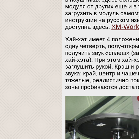
модуля от других еще и в
загрузить в модуль само
инструкция на русском яз
XM-Worl
доступна здесь:
Хай-хэт имеет 4 положени
одну четверть, полу-откр
получить звук «сплеш» (з
хай-хэта). При этом хай-х
заглушить рукой. Крэш и 
звука: край, центр и чаше
тяжелые, реалистично пок
зоны пробиваются достато