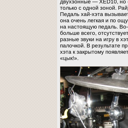
двухзонные — XED10, но 
только с одной зоной. Рай
Педаль хай-хэта вызывае
она очень легкая и по о
на настоящую педаль. Во-
больше всего, отсутствуе
разные звуки на игру в хэ
палочкой. В результате п
хэта к закрытому появля
«цык!».