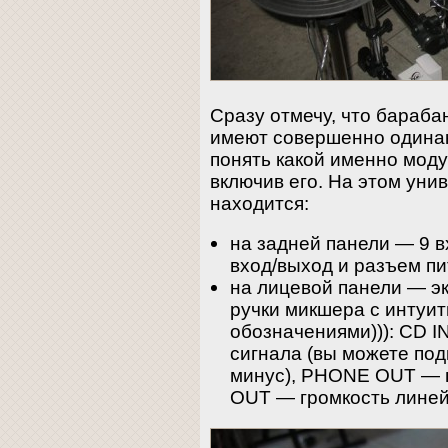
Сразу отмечу, что бараба
имеют совершенно одинак
понять какой именно мод
включив его. На этом уни
находится:
на задней панели — 9 в
вход/выход и разъем пи
на лицевой панели — эк
ручки микшера с интуи
обозначениями))): CD I
сигнала (вы можете под
минус), PHONE OUT — г
OUT — громкость линей