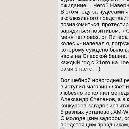
ожидание… Чего? Наверно
В этом году за чудесами я
эксклюзивного представи
познакомиться, протестир
зарядиться позитивом. «
меня тепловоз, от Питера
колес,»- напевал я, погру
которому суждено было ве
часы на Спасской башне, 
каждый год с 31ого на 1о
сами знаете. :-)
Волшебной новогодней р
выступил магазин «Свет и
любезно исполнил менед
Александр Степанов, а в 
конкурсов-загадок-испыт
5 разных установок XM-Wor
С молодецким задором, 
предстоящим праздникам,