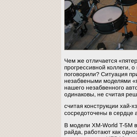
Чем же отличается «пятер
прогрессивной коллеги, о
поговорили? Ситуация при
незабвеными моделями «п
нашего незабвенного авт
одинаковы, не считая реше
считая конструкции хай-х
сосредоточены в сердце 
В модели XM-World T-5M в
райда, работают как одно