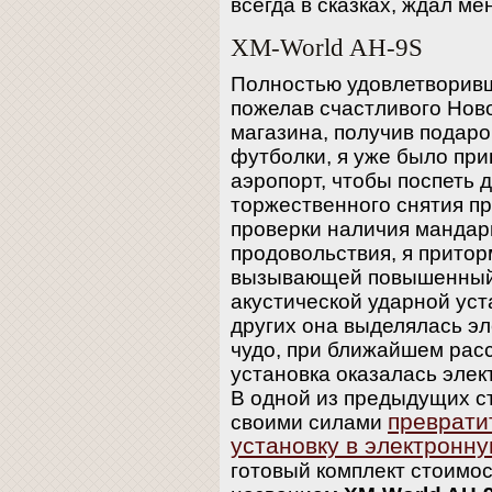
всегда в сказках, ждал ме
XM-World AH-9S
Полностью удовлетворив
пожелав счастливого Нов
магазина, получив подар
футболки, я уже было приг
аэропорт, чтобы поспеть 
торжественного снятия пр
проверки наличия мандар
продовольствия, я притор
вызывающей повышенный 
акустической ударной уст
других она выделялась э
чудо, при ближайшем рас
установка оказалась элек
В одной из предыдущих ст
преврати
своими силами
установку в электронн
готовый комплект стоимо