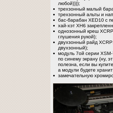
любой))));
трехзонный малый бар
трехзонный альты и на
бас-барабан XED10 с п
хай-хэт XH6 закрепленн
однозонный креш XCRP
глушения рукой);
двухзонный райд XCRP11
двухзонный);
модуль 7ой серии XSM-
по синему экрану (ну, 
полезна, если вы купите
а модули будете хранит
замечательную хромир