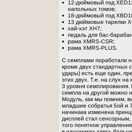
12-дюймовый пэд XED12
напольных томов;
18-дюймовый пэд XBD18
13 дюймовые тарелки 
хай-хэт XH7;
педаль для бас-барабан
рама XMRS-CSR;
рама XMRS-PLUS.
С семплами поработали н
кроме двух стандартных 
удары) есть еще один, п
этих двух. Т.е. на слух н
3 уровня семплирования.
семпла на другой можно н
Модуль, как мы помним, вы
младшие собратья 5ой и 7
начинака изменена принц
дисплей стал сенсорным, 
того понятное управление
в наушниках здесь больше