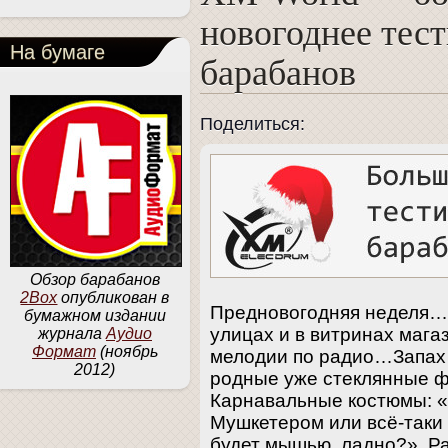
новогоднее тес
На бумаге
барабанов
Поделиться:
Обзор барабанов
2Box
опубликован в
Предновогодняя неделя…
бумажном издании
улицах и в витринах маг
журнала
Аудио
Формат
(ноябрь
мелодии по радио…Запах 
2012)
родные уже стеклянные ф
Карнавальные костюмы: «
Мушкетером или всё-таки
будет мышью, ладно?» Ра