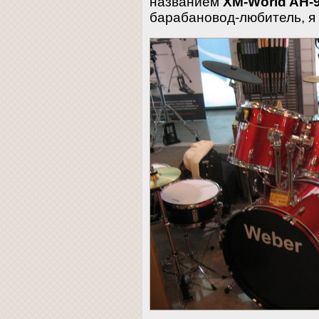
названием
XM-World AH-
барабановод-любитель, я 