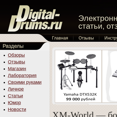
Электронн
статьи, о
Главная
Отзывы
Инстр
Разделы
Обзоры
Отзывы
Магазин
Лаборатория
Своими руками
Личное
Статьи
Юмор
Новости
XM-World — б