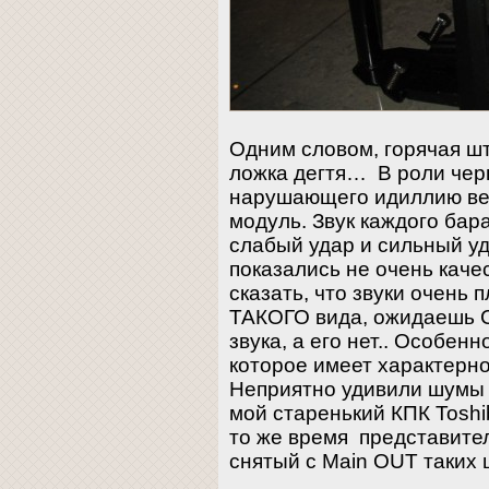
Одним словом, горячая шт
ложка дегтя… В роли черн
нарушающего идиллию ве
модуль. Звук каждого бар
слабый удар и сильный у
показались не очень качес
сказать, что звуки очень 
ТАКОГО вида, ожидаеш
звука, а его нет.. Особен
которое имеет характерн
Неприятно удивили шумы 
мой старенький КПК Tosh
то же время представител
снятый с Main OUT таких 