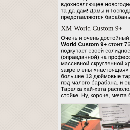
вдохновляющее новогоднее
та-да-дам! Дамы и Госпо
представляются барабаны
XM-World Custom 9+
Очень и очень достойный
World Custom 9+
стоит 76
подкупает своей солидно
(оправданной) на профес
массивной скругленной 
закреплены «настоящая» 
большие 13 дюймовые та
пэд малого барабана, и ещ
Тарелка хай-хэта распол
стойке. Ну, короче, мечта