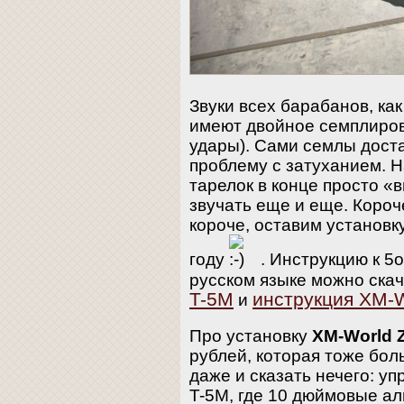
Звуки всех барабанов, как
имеют двойное семплиров
удары). Сами семлы дост
проблему с затуханием. Н
тарелок в конце просто «
звучать еще и еще. Короч
короче, оставим установк
году
. Инструкцию к 5
русском языке можно ска
T-5M
инструкция XM-W
и
Про установку
XM-World 
рублей, которая тоже бол
даже и сказать нечего: у
T-5M, где 10 дюймовые ал