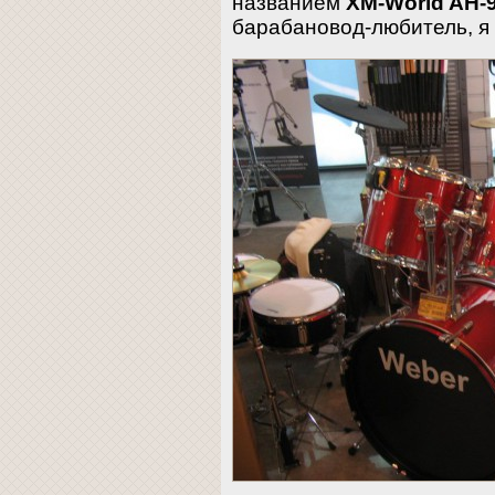
названием
XM-World AH-
барабановод-любитель, я 