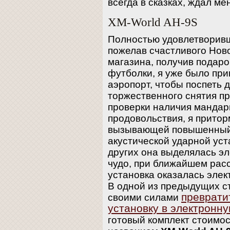
всегда в сказках, ждал ме
XM-World AH-9S
Полностью удовлетворив
пожелав счастливого Нов
магазина, получив подар
футболки, я уже было приг
аэропорт, чтобы поспеть 
торжественного снятия пр
проверки наличия мандар
продовольствия, я притор
вызывающей повышенный 
акустической ударной уст
других она выделялась э
чудо, при ближайшем рас
установка оказалась элек
В одной из предыдущих ст
преврати
своими силами
установку в электронн
готовый комплект стоимо