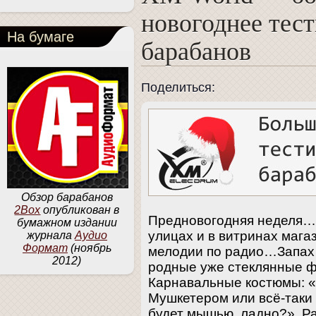
новогоднее тес
На бумаге
барабанов
Поделиться:
Обзор барабанов
2Box
опубликован в
Предновогодняя неделя…
бумажном издании
улицах и в витринах маг
журнала
Аудио
Формат
(ноябрь
мелодии по радио…Запах 
2012)
родные уже стеклянные ф
Карнавальные костюмы: «
Мушкетером или всё-таки
будет мышью, ладно?» Ра