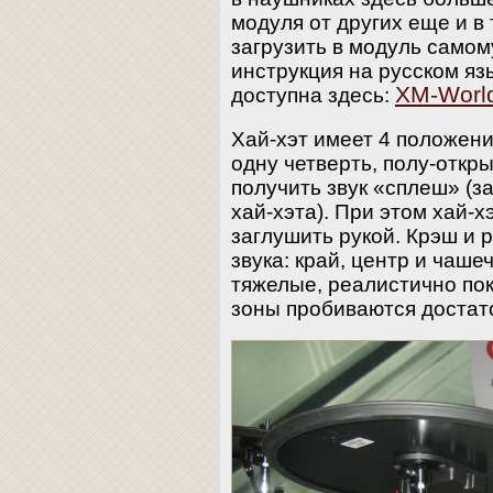
модуля от других еще и в
загрузить в модуль само
инструкция на русском яз
XM-Worl
доступна здесь:
Хай-хэт имеет 4 положени
одну четверть, полу-откр
получить звук «сплеш» (з
хай-хэта). При этом хай-х
заглушить рукой. Крэш и 
звука: край, центр и чаше
тяжелые, реалистично пок
зоны пробиваются достато