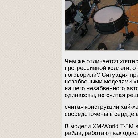
Чем же отличается «пятер
прогрессивной коллеги, о
поговорили? Ситуация при
незабвеными моделями «п
нашего незабвенного авт
одинаковы, не считая реше
считая конструкции хай-х
сосредоточены в сердце 
В модели XM-World T-5M в
райда, работают как одно