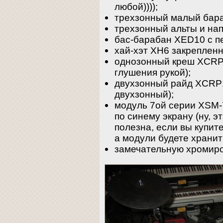
любой))));
трехзонный малый бар
трехзонный альты и на
бас-барабан XED10 с п
хай-хэт XH6 закрепленн
однозонный креш XCRP
глушения рукой);
двухзонный райд XCRP11
двухзонный);
модуль 7ой серии XSM-
по синему экрану (ну, 
полезна, если вы купите
а модули будете хранит
замечательную хромир