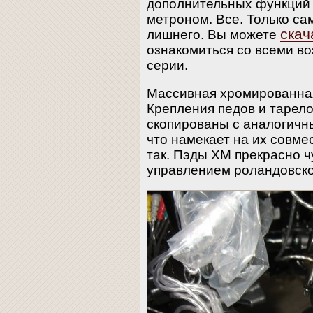
дополнительных функций 
метроном. Все. Только са
скач
лишнего. Вы можете
ознакомиться со всеми в
серии.
Массивная хромированная
Крепления педов и тарело
скопированы с аналогичн
что намекает на их совме
так. Пэды XM прекрасно ч
управлением роландовско