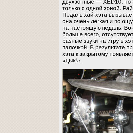
двухзонные — XED10, но 
только с одной зоной. Рай
Педаль хай-хэта вызывае
она очень легкая и по о
на настоящую педаль. Во-
больше всего, отсутствуе
разные звуки на игру в хэ
палочкой. В результате п
хэта к закрытому появля
«цык!».