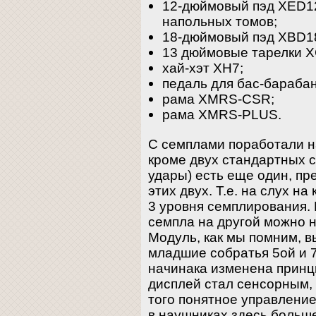
12-дюймовый пэд XED12
напольных томов;
18-дюймовый пэд XBD18
13 дюймовые тарелки 
хай-хэт XH7;
педаль для бас-барабан
рама XMRS-CSR;
рама XMRS-PLUS.
С семплами поработали н
кроме двух стандартных 
удары) есть еще один, п
этих двух. Т.е. на слух н
3 уровня семплирования.
семпла на другой можно н
Модуль, как мы помним, вы
младшие собратья 5ой и 7
начинака изменена принц
дисплей стал сенсорным, 
того понятное управление
в наушниках здесь больше