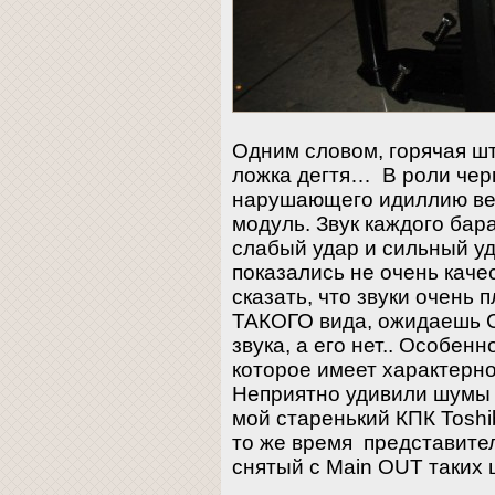
Одним словом, горячая шт
ложка дегтя… В роли черн
нарушающего идиллию ве
модуль. Звук каждого бар
слабый удар и сильный у
показались не очень качес
сказать, что звуки очень 
ТАКОГО вида, ожидаеш
звука, а его нет.. Особен
которое имеет характерн
Неприятно удивили шумы 
мой старенький КПК Tosh
то же время представител
снятый с Main OUT таких 