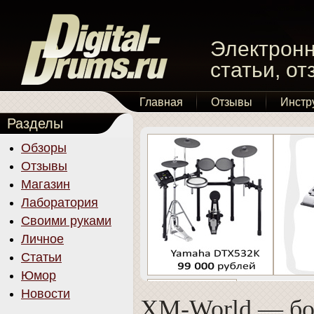
Электронн
статьи, о
Главная
Отзывы
Инстр
Разделы
Обзоры
Отзывы
Магазин
Лаборатория
Своими руками
Личное
Статьи
Юмор
Новости
XM-World — б