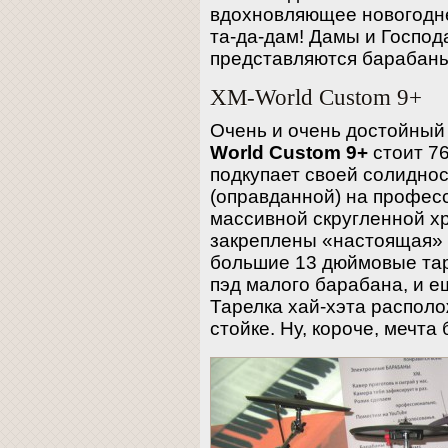
вдохновляющее новогоднее
та-да-дам! Дамы и Госпо
представляются барабаны
XM-World Custom 9+
Очень и очень достойный
World Custom 9+
стоит 76
подкупает своей солидно
(оправданной) на профес
массивной скругленной 
закреплены «настоящая» 
большие 13 дюймовые та
пэд малого барабана, и ещ
Тарелка хай-хэта распол
стойке. Ну, короче, мечта