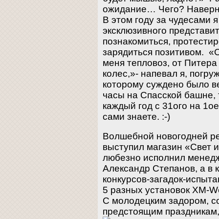
ожидание… Чего? Наверно
В этом году за чудесами я
эксклюзивного представи
познакомиться, протестир
зарядиться позитивом. «
меня тепловоз, от Питера
колес,»- напевал я, погру
которому суждено было ве
часы на Спасской башне, 
каждый год с 31ого на 1о
сами знаете. :-)
Волшебной новогодней р
выступил магазин «Свет и
любезно исполнил менед
Александр Степанов, а в 
конкурсов-загадок-испыт
5 разных установок XM-Wor
С молодецким задором, 
предстоящим праздникам,