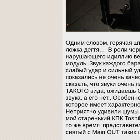
Одним словом, горячая шт
ложка дегтя… В роли черн
нарушающего идиллию ве
модуль. Звук каждого бар
слабый удар и сильный у
показались не очень качес
сказать, что звуки очень 
ТАКОГО вида, ожидаеш
звука, а его нет.. Особен
которое имеет характерн
Неприятно удивили шумы 
мой старенький КПК Tosh
то же время представител
снятый с Main OUT таких 