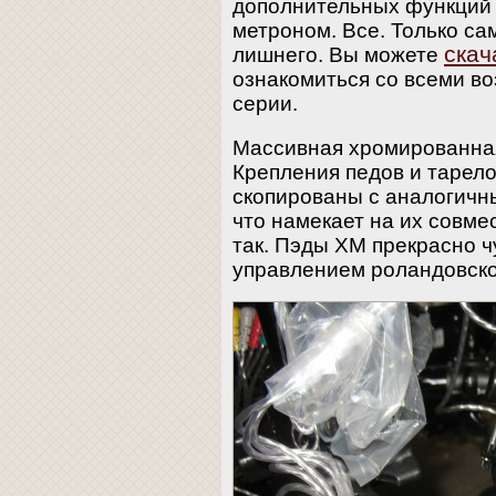
дополнительных функций 
метроном. Все. Только са
скач
лишнего. Вы можете
ознакомиться со всеми в
серии.
Массивная хромированная
Крепления педов и тарело
скопированы с аналогичн
что намекает на их совме
так. Пэды XM прекрасно ч
управлением роландовско