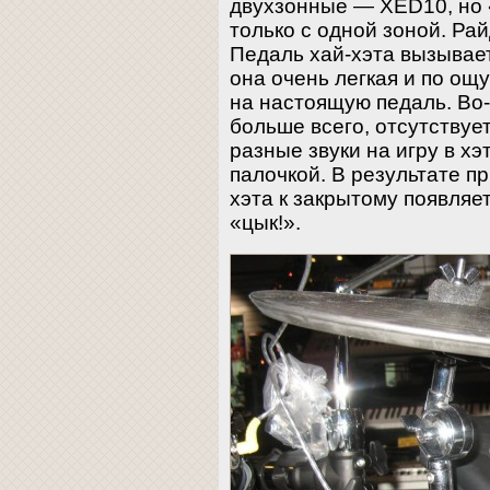
двухзонные — XED10, но 
только с одной зоной. Рай
Педаль хай-хэта вызывае
она очень легкая и по о
на настоящую педаль. Во-
больше всего, отсутствуе
разные звуки на игру в хэ
палочкой. В результате п
хэта к закрытому появля
«цык!».