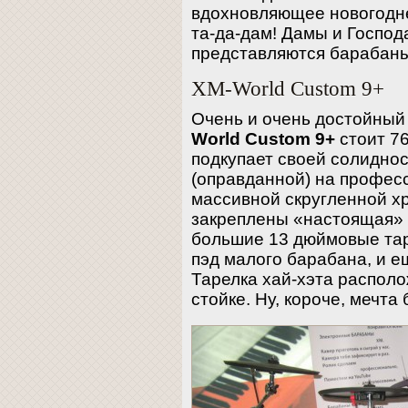
вдохновляющее новогоднее
та-да-дам! Дамы и Госпо
представляются барабаны
XM-World Custom 9+
Очень и очень достойный
World Custom 9+
стоит 76
подкупает своей солидно
(оправданной) на профес
массивной скругленной 
закреплены «настоящая» 
большие 13 дюймовые та
пэд малого барабана, и ещ
Тарелка хай-хэта распол
стойке. Ну, короче, мечта