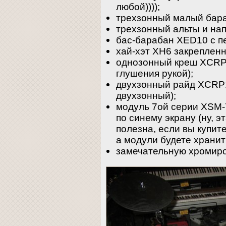
любой))));
трехзонный малый бар
трехзонный альты и на
бас-барабан XED10 с п
хай-хэт XH6 закрепленн
однозонный креш XCRP
глушения рукой);
двухзонный райд XCRP11
двухзонный);
модуль 7ой серии XSM-
по синему экрану (ну, 
полезна, если вы купите
а модули будете хранит
замечательную хромир