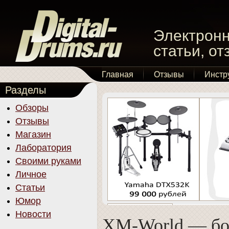
Электронн
статьи, о
Главная
Отзывы
Инстр
Разделы
Обзоры
Отзывы
Магазин
Лаборатория
Своими руками
Личное
Статьи
Юмор
Новости
XM-World — б