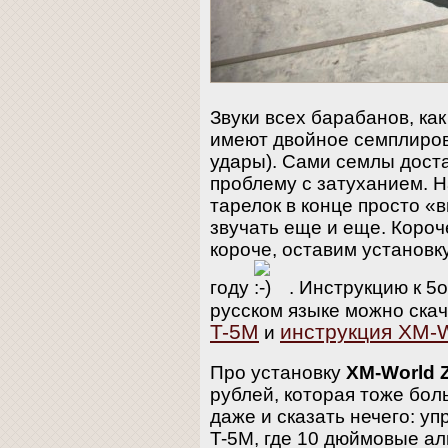
Звуки всех барабанов, как
имеют двойное семплиров
удары). Сами семлы дост
проблему с затуханием. Н
тарелок в конце просто «
звучать еще и еще. Короч
короче, оставим установк
году
. Инструкцию к 5
русском языке можно ска
T-5M
инструкция XM-W
и
Про установку
XM-World 
рублей, которая тоже бол
даже и сказать нечего: у
T-5M, где 10 дюймовые ал