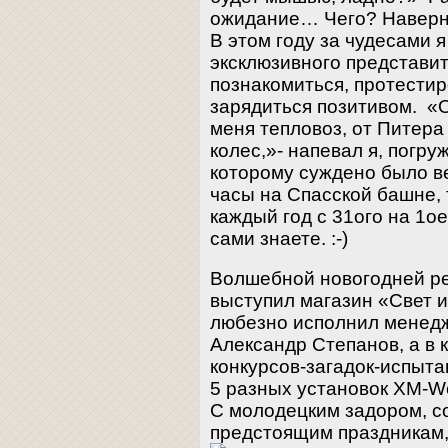
ожидание… Чего? Наверно
В этом году за чудесами я
эксклюзивного представи
познакомиться, протестир
зарядиться позитивом. «
меня тепловоз, от Питера
колес,»- напевал я, погру
которому суждено было ве
часы на Спасской башне, 
каждый год с 31ого на 1о
сами знаете. :-)
Волшебной новогодней р
выступил магазин «Свет и
любезно исполнил менед
Александр Степанов, а в 
конкурсов-загадок-испыт
5 разных установок XM-Wor
С молодецким задором, 
предстоящим праздникам,