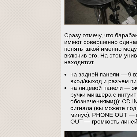
Сразу отмечу, что бараба
имеют совершенно одинак
понять какой именно мод
включив его. На этом уни
находится:
на задней панели — 9 в
вход/выход и разъем пи
на лицевой панели — эк
ручки микшера с интуи
обозначениями))): CD I
сигнала (вы можете под
минус), PHONE OUT — г
OUT — громкость линей