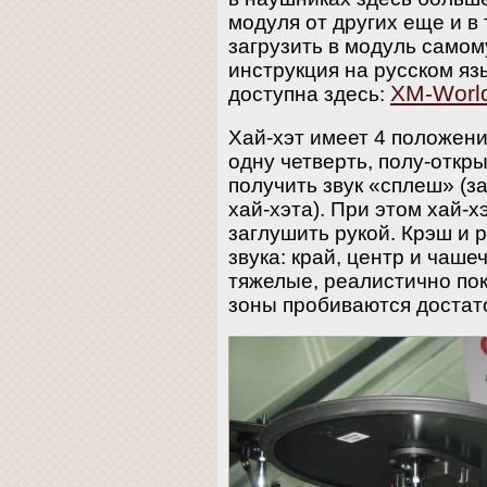
модуля от других еще и в
загрузить в модуль само
инструкция на русском яз
XM-Worl
доступна здесь:
Хай-хэт имеет 4 положени
одну четверть, полу-откр
получить звук «сплеш» (з
хай-хэта). При этом хай-х
заглушить рукой. Крэш и 
звука: край, центр и чаше
тяжелые, реалистично пок
зоны пробиваются достато