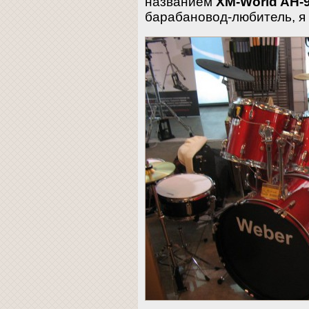
названием
XM-World AH-
барабановод-любитель, я 