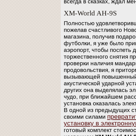
всегда в сказках, ждал ме
XM-World AH-9S
Полностью удовлетворив
пожелав счастливого Нов
магазина, получив подар
футболки, я уже было приг
аэропорт, чтобы поспеть 
торжественного снятия пр
проверки наличия мандар
продовольствия, я притор
вызывающей повышенный 
акустической ударной уст
других она выделялась э
чудо, при ближайшем рас
установка оказалась элек
В одной из предыдущих ст
преврати
своими силами
установку в электронн
готовый комплект стоимо