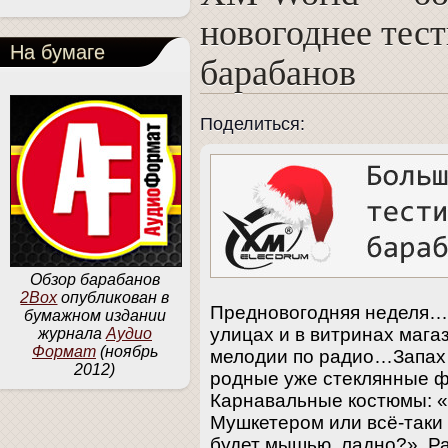
новогоднее тес
На бумаге
барабанов
Поделиться:
Обзор барабанов
2Box
опубликован в
Предновогодняя неделя…
бумажном издании
улицах и в витринах маг
журнала
Аудио
Формат
(ноябрь
мелодии по радио…Запах 
2012)
родные уже стеклянные ф
Карнавальные костюмы: «
Мушкетером или всё-таки
будет мышью, ладно?» Ра