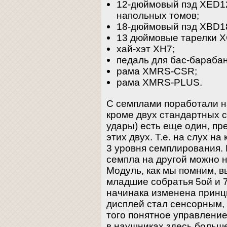
12-дюймовый пэд XED12
напольных томов;
18-дюймовый пэд XBD18
13 дюймовые тарелки 
хай-хэт XH7;
педаль для бас-барабан
рама XMRS-CSR;
рама XMRS-PLUS.
С семплами поработали н
кроме двух стандартных 
удары) есть еще один, п
этих двух. Т.е. на слух н
3 уровня семплирования.
семпла на другой можно н
Модуль, как мы помним, вы
младшие собратья 5ой и 7
начинака изменена принц
дисплей стал сенсорным, 
того понятное управление
в наушниках здесь больше