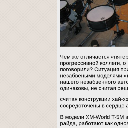
Чем же отличается «пятер
прогрессивной коллеги, о
поговорили? Ситуация при
незабвеными моделями «п
нашего незабвенного авт
одинаковы, не считая реше
считая конструкции хай-х
сосредоточены в сердце 
В модели XM-World T-5M в
райда, работают как одно