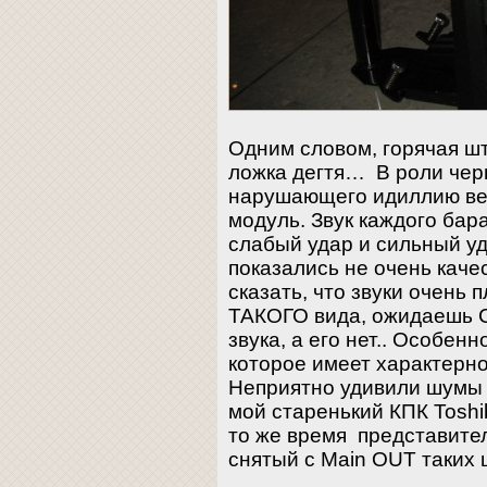
Одним словом, горячая шт
ложка дегтя… В роли черн
нарушающего идиллию ве
модуль. Звук каждого бар
слабый удар и сильный у
показались не очень качес
сказать, что звуки очень 
ТАКОГО вида, ожидаеш
звука, а его нет.. Особен
которое имеет характерн
Неприятно удивили шумы 
мой старенький КПК Tosh
то же время представител
снятый с Main OUT таких 