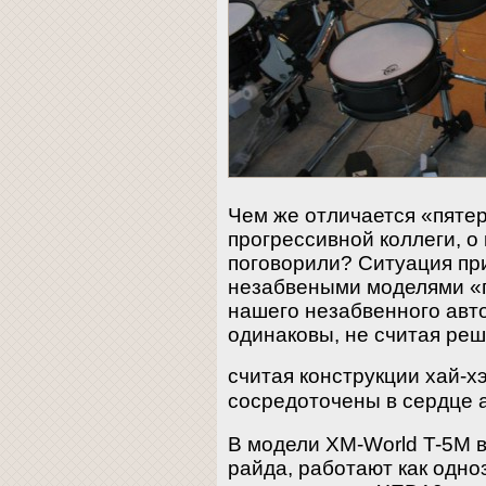
Чем же отличается «пятер
прогрессивной коллеги, о
поговорили? Ситуация при
незабвеными моделями «п
нашего незабвенного авт
одинаковы, не считая реше
считая конструкции хай-х
сосредоточены в сердце 
В модели XM-World T-5M в
райда, работают как одно