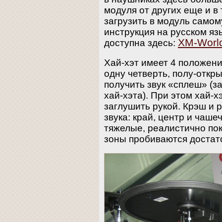
модуля от других еще и в
загрузить в модуль само
инструкция на русском яз
XM-Worl
доступна здесь:
Хай-хэт имеет 4 положени
одну четверть, полу-откр
получить звук «сплеш» (з
хай-хэта). При этом хай-х
заглушить рукой. Крэш и 
звука: край, центр и чаше
тяжелые, реалистично пок
зоны пробиваются достато