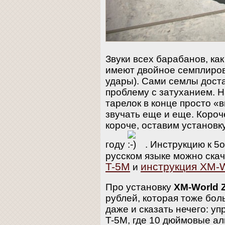
Звуки всех барабанов, как
имеют двойное семплиров
удары). Сами семлы дост
проблему с затуханием. Н
тарелок в конце просто «
звучать еще и еще. Короч
короче, оставим установк
году
. Инструкцию к 5
русском языке можно ска
T-5M
инструкция XM-W
и
Про установку
XM-World 
рублей, которая тоже бол
даже и сказать нечего: у
T-5M, где 10 дюймовые ал