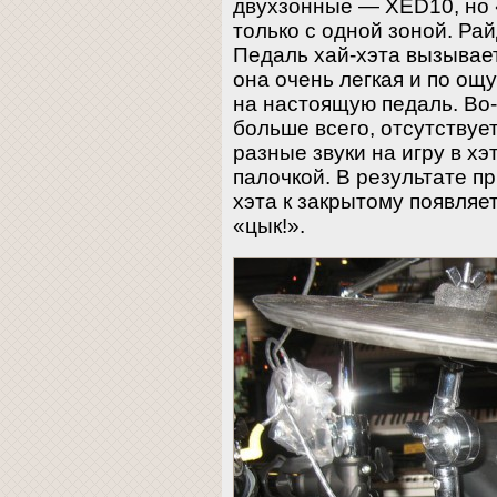
двухзонные — XED10, но 
только с одной зоной. Рай
Педаль хай-хэта вызывае
она очень легкая и по о
на настоящую педаль. Во-
больше всего, отсутствуе
разные звуки на игру в хэ
палочкой. В результате п
хэта к закрытому появля
«цык!».