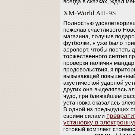
всегда в сказках, ждал ме
XM-World AH-9S
Полностью удовлетворив
пожелав счастливого Нов
магазина, получив подар
футболки, я уже было приг
аэропорт, чтобы поспеть 
торжественного снятия пр
проверки наличия мандар
продовольствия, я притор
вызывающей повышенный 
акустической ударной уст
других она выделялась э
чудо, при ближайшем рас
установка оказалась элек
В одной из предыдущих ст
преврати
своими силами
установку в электронн
готовый комплект стоимо