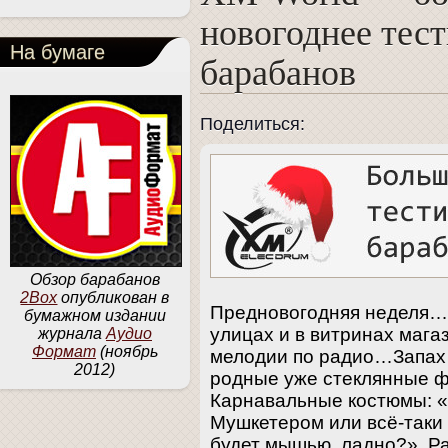
новогоднее тес
На бумаге
барабанов
Поделиться:
Обзор барабанов
2Box
опубликован в
Предновогодняя неделя…
бумажном издании
улицах и в витринах маг
журнала
Аудио
Формат
(ноябрь
мелодии по радио…Запах 
2012)
родные уже стеклянные ф
Карнавальные костюмы: «
Мушкетером или всё-таки
будет мышью, ладно?» Ра