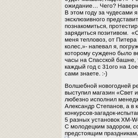
ожидание… Чего? Наверно
В этом году за чудесами я
эксклюзивного представи
познакомиться, протестир
зарядиться позитивом. «
меня тепловоз, от Питера
колес,»- напевал я, погру
которому суждено было ве
часы на Спасской башне, 
каждый год с 31ого на 1о
сами знаете. :-)
Волшебной новогодней р
выступил магазин «Свет и
любезно исполнил менед
Александр Степанов, а в 
конкурсов-загадок-испыт
5 разных установок XM-Wor
С молодецким задором, 
предстоящим праздникам,