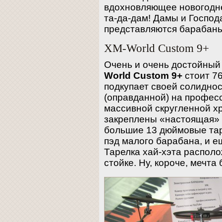
вдохновляющее новогоднее
та-да-дам! Дамы и Госпо
представляются барабаны
XM-World Custom 9+
Очень и очень достойный
World Custom 9+
стоит 76
подкупает своей солидно
(оправданной) на профес
массивной скругленной 
закреплены «настоящая» 
большие 13 дюймовые та
пэд малого барабана, и ещ
Тарелка хай-хэта распол
стойке. Ну, короче, мечта