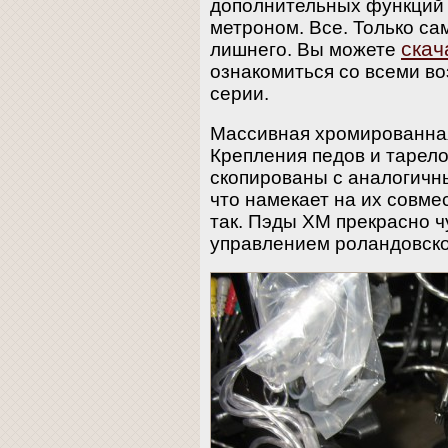
дополнительных функций 
метроном. Все. Только са
скач
лишнего. Вы можете
ознакомиться со всеми в
серии.
Массивная хромированная
Крепления педов и тарело
скопированы с аналогичн
что намекает на их совме
так. Пэды XM прекрасно ч
управлением роландовско