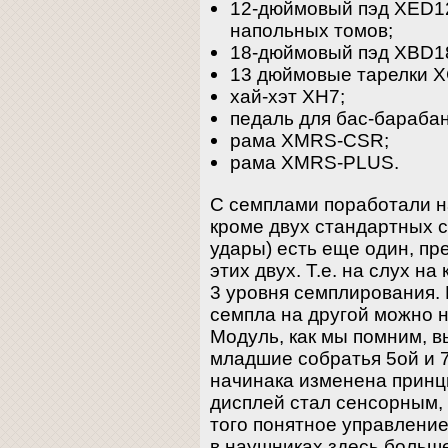
12-дюймовый пэд XED12
напольных томов;
18-дюймовый пэд XBD18
13 дюймовые тарелки 
хай-хэт XH7;
педаль для бас-барабан
рама XMRS-CSR;
рама XMRS-PLUS.
С семплами поработали н
кроме двух стандартных 
удары) есть еще один, п
этих двух. Т.е. на слух н
3 уровня семплирования.
семпла на другой можно н
Модуль, как мы помним, вы
младшие собратья 5ой и 7
начинака изменена принц
дисплей стал сенсорным, 
того понятное управление
в наушниках здесь больше