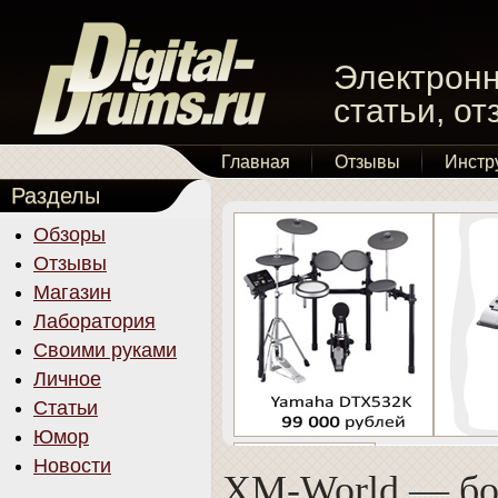
Электронн
статьи, о
Главная
Отзывы
Инстр
Разделы
Обзоры
Отзывы
Магазин
Лаборатория
Своими руками
Личное
Статьи
Юмор
Новости
XM-World — б