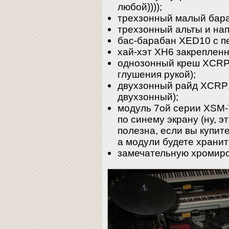
любой))));
трехзонный малый бар
трехзонный альты и на
бас-барабан XED10 с п
хай-хэт XH6 закрепленн
однозонный креш XCRP
глушения рукой);
двухзонный райд XCRP11
двухзонный);
модуль 7ой серии XSM-
по синему экрану (ну, 
полезна, если вы купите
а модули будете хранит
замечательную хромир