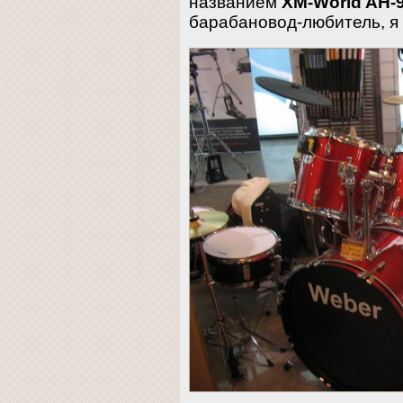
названием
XM-World AH-
барабановод-любитель, я 