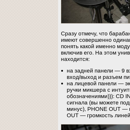
Сразу отмечу, что бараба
имеют совершенно одинак
понять какой именно мод
включив его. На этом уни
находится:
на задней панели — 9 в
вход/выход и разъем пи
на лицевой панели — эк
ручки микшера с интуи
обозначениями))): CD I
сигнала (вы можете под
минус), PHONE OUT — г
OUT — громкость линей