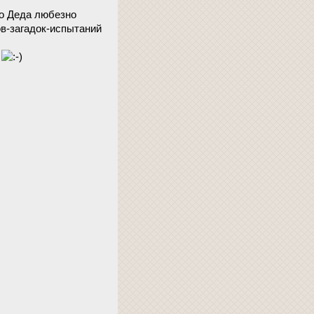
го Деда любезно
ов-загадок-испытаний
ю