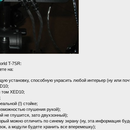
rld T-7SR:
ете на:
ю установку, способную украсить любой интерьер (ну или почт
D10;
 том XED10;
;
альной (!) стойке;
зможностью глушения рукой);
й не глушится, зато двухзонный);
рый можно отличить по синему экрану (ну, эта информация буд
вок, а модули будете хранить все вперемешку);