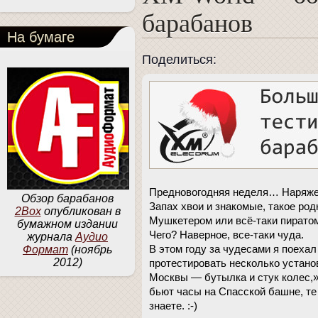
барабанов
На бумаге
Поделиться:
Предновогодняя неделя… Наряжен
Обзор барабанов
Запах хвои и знакомые, такое ро
2Box
опубликован в
Мушкетером или всё-таки пирато
бумажном издании
Чего? Наверное, все-таки чуда.
журнала
Аудио
В этом году за чудесами я поеха
Формат
(ноябрь
2012)
протестировать несколько устано
Москвы — бутылка и стук колес,»-
бьют часы на Спасской башне, те 
знаете. :-)