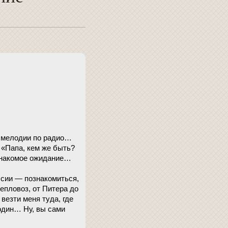
 мелодии по радио…
 «Папа, кем же быть?
знакомое ожидание…
сии — познакомиться,
епловоз, от Питера до
везти меня туда, где
 один… Ну, вы сами