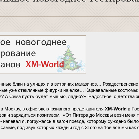
ные ёлки на улицах и в витринах магазинов… Рождественские
дные уже стеклянные фигурки на елке… Карнавальные костюмы:
м? А Сёма пусть будет мышью, ладно?» Радостное, с детства 
л в Москву, в офис эксклюзивного представителя
XM-World
в Рос
вок и зарядиться позитивом. «От Питера до Москвы вези меня т
 напевал я, погружаясь в вагон поезда, которому суждено было 
самые, под звук которых каждый год с 31ого на 1ое все мы как