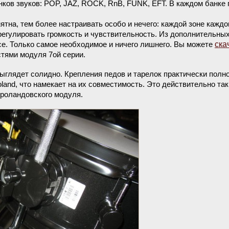
ков звуков: POP, JAZ, ROCK, RnB, FUNK, EFT. В каждом банке п
ятна, тем более настраивать особо и нечего: каждой зоне кажд
трегулировать громкость и чувствительность. Из дополнительны
се. Только самое необходимое и ничего лишнего. Вы можете
ска
тями модуля 7ой серии.
глядет солидно. Крепления педов и тарелок практически полн
and, что намекает на их совместимость. Это действительно та
 роландовского модуля.