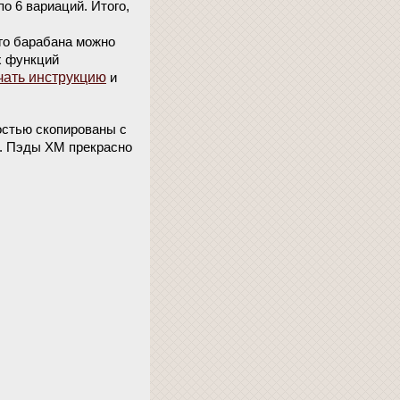
о 6 вариаций. Итого,
ого барабана можно
х функций
чать инструкцию
и
остью скопированы с
к. Пэды XM прекрасно