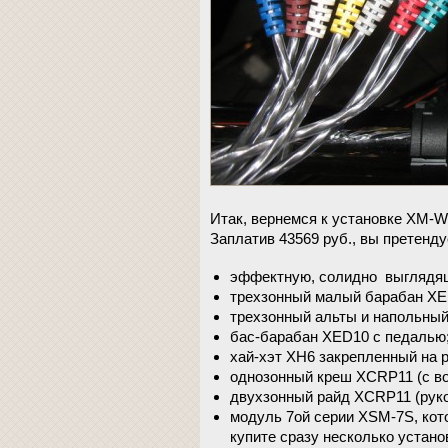
Итак, вернемся к установке XM-Wo
Заплатив 43569 руб., вы претенду
эффектную, солидно выглядящу
трехзонный малый барабан XE
трехзонный альты и напольный
бас-барабан XED10 с педалью
хай-хэт XH6 закрепленный на ре
однозонный креш XCRP11 (с во
двухзонный райд XCRP11 (руко
модуль 7ой серии XSM-7S, кото
купите сразу несколько устано