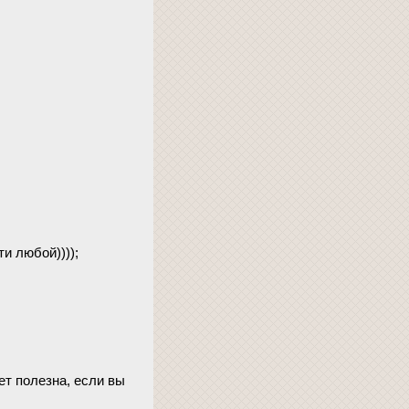
и любой))));
ет полезна, если вы