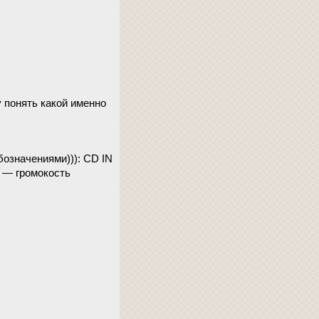
 понять какой именно
бозначениями))): CD IN
 — громокость