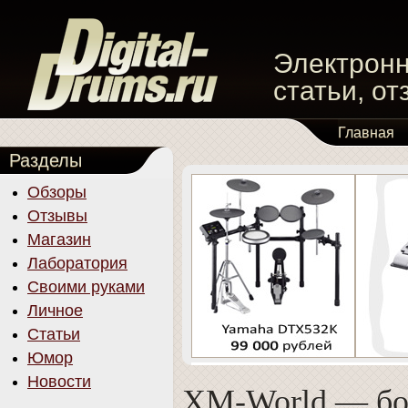
Электронн
статьи, о
Главная
Разделы
Обзоры
Отзывы
Магазин
Лаборатория
Своими руками
Личное
Статьи
Юмор
Новости
XM-World — бол