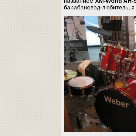
названием
XM-World AH-
барабановод-любитель, я 