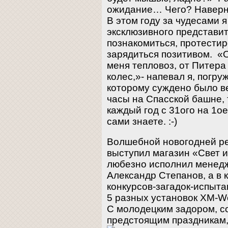
ожидание… Чего? Наверно
В этом году за чудесами я
эксклюзивного представи
познакомиться, протестир
зарядиться позитивом. «
меня тепловоз, от Питера
колес,»- напевал я, погру
которому суждено было ве
часы на Спасской башне, 
каждый год с 31ого на 1о
сами знаете. :-)
Волшебной новогодней р
выступил магазин «Свет и
любезно исполнил менед
Александр Степанов, а в 
конкурсов-загадок-испыт
5 разных установок XM-Wor
С молодецким задором, 
предстоящим праздникам,