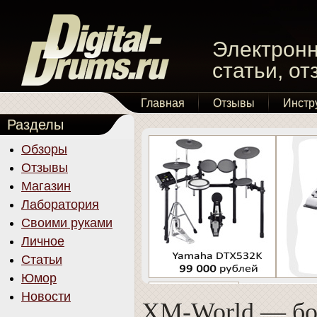
Электронн
статьи, о
Главная
Отзывы
Инстр
Разделы
Обзоры
Отзывы
Магазин
Лаборатория
Своими руками
Личное
Статьи
Юмор
Новости
XM-World — б