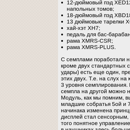
12-дюймовый пэд XED12
напольных томов;
18-дюймовый пэд XBD18
13 дюймовые тарелки 
хай-хэт XH7;
педаль для бас-барабан
рама XMRS-CSR;
рама XMRS-PLUS.
С семплами поработали н
кроме двух стандартных 
удары) есть еще один, п
этих двух. Т.е. на слух н
3 уровня семплирования.
семпла на другой можно н
Модуль, как мы помним, вы
младшие собратья 5ой и 7
начинака изменена принц
дисплей стал сенсорным, 
того понятное управление
в наушниках здесь больше