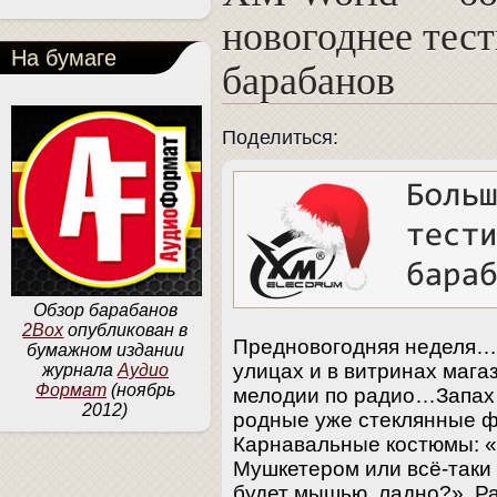
новогоднее тес
На бумаге
барабанов
Поделиться:
Обзор барабанов
2Box
опубликован в
Предновогодняя неделя…
бумажном издании
улицах и в витринах маг
журнала
Аудио
Формат
(ноябрь
мелодии по радио…Запах 
2012)
родные уже стеклянные ф
Карнавальные костюмы: «
Мушкетером или всё-таки
будет мышью, ладно?» Ра