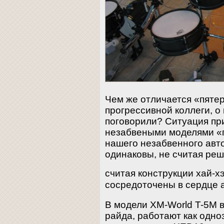
Чем же отличается «пятер
прогрессивной коллеги, о
поговорили? Ситуация при
незабвеными моделями «п
нашего незабвенного авт
одинаковы, не считая реше
считая конструкции хай-х
сосредоточены в сердце 
В модели XM-World T-5M в
райда, работают как одно