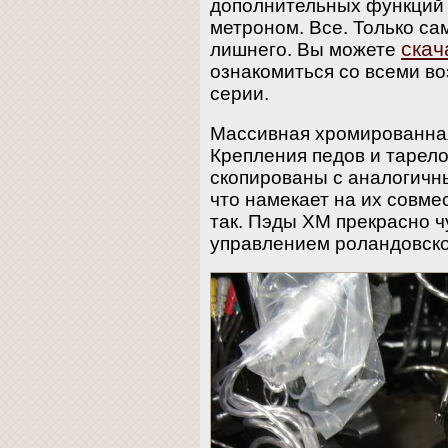
дополнительных функций 
метроном. Все. Только са
скач
лишнего. Вы можете
ознакомиться со всеми в
серии.
Массивная хромированная
Крепления педов и тарело
скопированы с аналогичн
что намекает на их совме
так. Пэды XM прекрасно ч
управлением роландовско