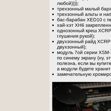
любой))));
трехзонный малый бар
трехзонный альты и на
бас-барабан XED10 с п
хай-хэт XH6 закрепленн
однозонный креш XCRP
глушения рукой);
двухзонный райд XCRP11
двухзонный);
модуль 7ой серии XSM-
по синему экрану (ну, 
полезна, если вы купите
а модули будете хранит
замечательную хромир