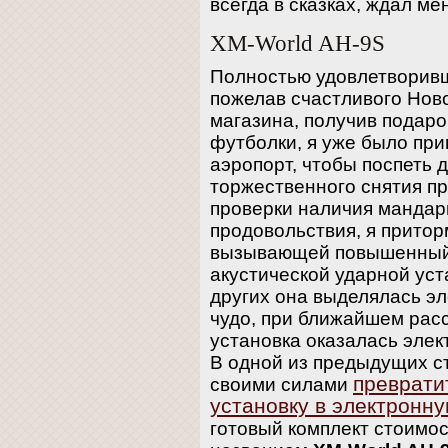
всегда в сказках, ждал ме
XM-World AH-9S
Полностью удовлетворив
пожелав счастливого Нов
магазина, получив подар
футболки, я уже было приг
аэропорт, чтобы поспеть 
торжественного снятия пр
проверки наличия мандар
продовольствия, я притор
вызывающей повышенный 
акустической ударной уст
других она выделялась э
чудо, при ближайшем рас
установка оказалась элек
В одной из предыдущих ст
преврати
своими силами
установку в электронн
готовый комплект стоимо