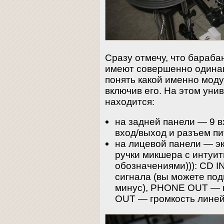
Сразу отмечу, что бараба
имеют совершенно одинак
понять какой именно мод
включив его. На этом уни
находится:
на задней панели — 9 в
вход/выход и разъем пи
на лицевой панели — эк
ручки микшера с интуи
обозначениями))): CD I
сигнала (вы можете под
минус), PHONE OUT — г
OUT — громкость линей