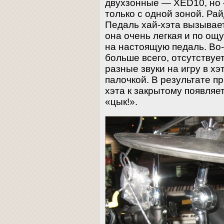
двухзонные — XED10, но 
только с одной зоной. Рай
Педаль хай-хэта вызывае
она очень легкая и по о
на настоящую педаль. Во-
больше всего, отсутствуе
разные звуки на игру в хэ
палочкой. В результате п
хэта к закрытому появля
«цык!».