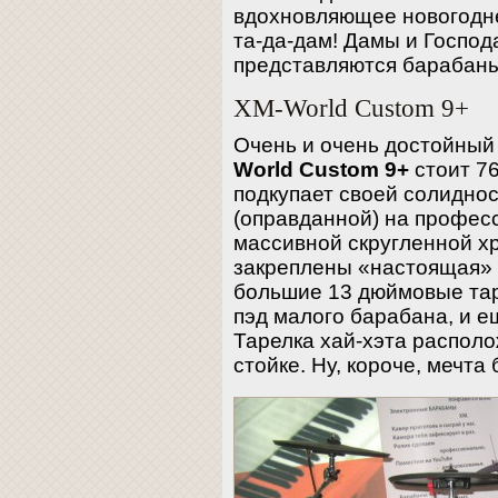
вдохновляющее новогоднее
та-да-дам! Дамы и Госпо
представляются барабаны
XM-World Custom 9+
Очень и очень достойный
World Custom 9+
стоит 76
подкупает своей солидно
(оправданной) на профес
массивной скругленной 
закреплены «настоящая» 
большие 13 дюймовые та
пэд малого барабана, и ещ
Тарелка хай-хэта распол
стойке. Ну, короче, мечта