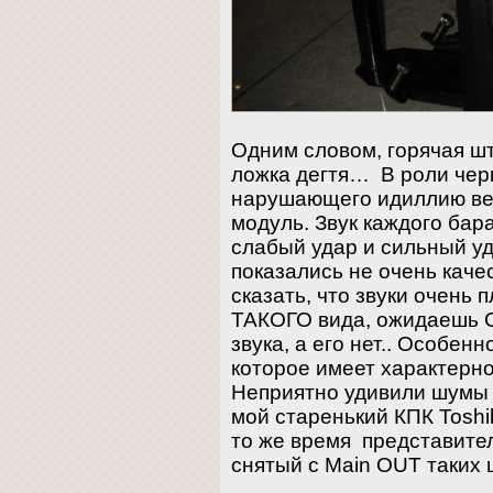
Одним словом, горячая шт
ложка дегтя… В роли черн
нарушающего идиллию ве
модуль. Звук каждого бар
слабый удар и сильный у
показались не очень качес
сказать, что звуки очень 
ТАКОГО вида, ожидаеш
звука, а его нет.. Особен
которое имеет характерн
Неприятно удивили шумы 
мой старенький КПК Tosh
то же время представител
снятый с Main OUT таких 