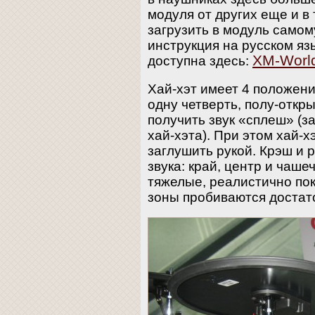
модуля от других еще и в
загрузить в модуль само
инструкция на русском яз
XM-Worl
доступна здесь:
Хай-хэт имеет 4 положени
одну четверть, полу-откр
получить звук «сплеш» (з
хай-хэта). При этом хай-х
заглушить рукой. Крэш и 
звука: край, центр и чаше
тяжелые, реалистично пок
зоны пробиваются достато