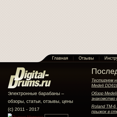
Главная
Отзывы
Инстр
После
Тестируем н
Medeli DD61
Электронные барабаны –
Обзор Medel
знакомство 
обзоры, статьи, отзывы, цены
Roland TM-6
(c) 2011 - 2017
прыжок в ст