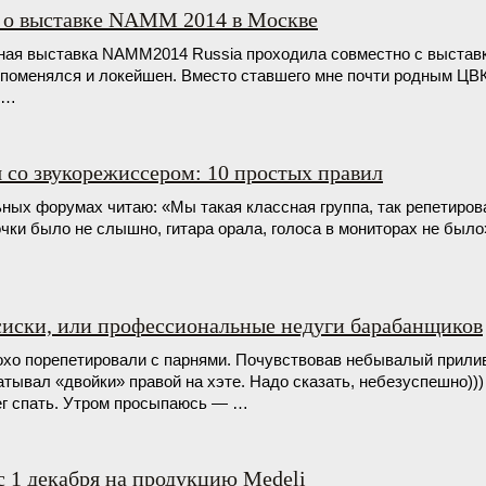
 о выставке NAMM 2014 в Москве
ьная выставка NAMM2014 Russia проходила совместно с выста
м поменялся и локейшен. Вместо ставшего мне почти родным ЦВ
 …
 со звукорежисcером: 10 простых правил
ых форумах читаю: «Мы такая классная группа, так репетирова
очки было не слышно, гитара орала, голоса в мониторах не был
иски, или профессиональные недуги барабанщиков
охо порепетировали с парнями. Почувствовав небывалый прилив
тывал «двойки» правой на хэте. Надо сказать, небезуспешно)
ег спать. Утром просыпаюсь — …
 1 декабря на продукцию Medeli