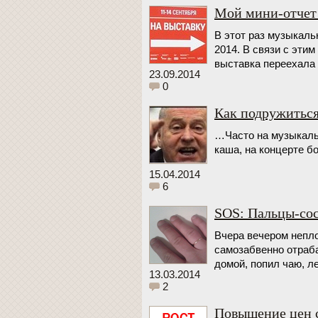
Мой мини-отчет
В этот раз музыкал
2014. В связи с эти
выставка переехала
23.09.2014
0
Как подружиться
…Часто на музыкальн
каша, на концерте б
15.04.2014
6
SOS: Пальцы-сос
Вчера вечером непл
самозабвенно отраба
домой, попил чаю, л
13.03.2014
2
Повышение цен с