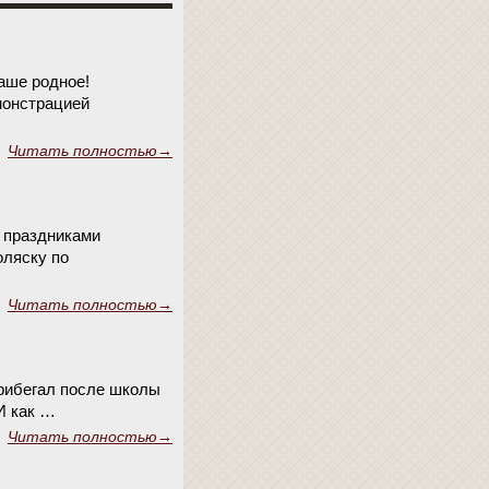
аше родное!
емонстрацией
Читать полностью→
 праздниками
оляску по
Читать полностью→
прибегал после школы
И как …
Читать полностью→