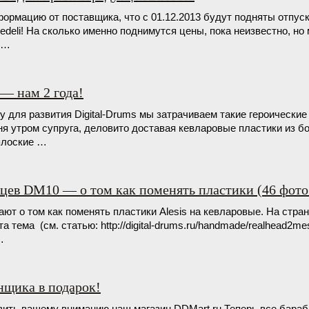
ормацию от поставщика, что с 01.12.2013 будут подняты отпу
eli! На сколько именно поднимутся цены, пока неизвестно, но
 …
 — нам 2 года!
му для развития Digital-Drums мы затрачиваем такие героически
я утром супруга, деловито доставая кевларовые пластики из б
плоские …
ьцев DM10 — о том как поменять пластики (46 фото
ют о том как поменять пластики Alesis на кевларовые. На стран
а тема (см. статью: http://digital-drums.ru/handmade/realhead2me
…
нщика в подарок!
вить вашему вниманию наш магазин DDMart.ru Теперь все бараб