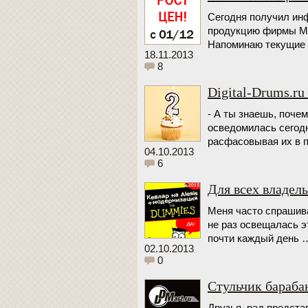
Сегодня получил инф
продукцию фирмы Med
Напоминаю текущие
18.11.2013
8
Digital-Drums.ru
- А ты знаешь, поче
осведомилась сегодн
расфасовывая их в 
04.10.2013
6
Для всех владел
Меня часто спрашива
не раз освещалась эт
почти каждый день 
02.10.2013
0
Стульчик бараба
Друзья, рад предста