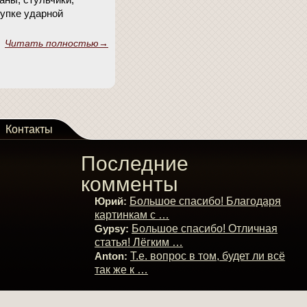
купке ударной
Читать полностью→
Контакты
Последние
комменты
Юрий:
Большое спасибо! Благодаря
картинкам с …
Gypsy:
Большое спасибо! Отличная
статья! Лёгким …
Anton:
Т.е. вопрос в том, будет ли всё
так же к …