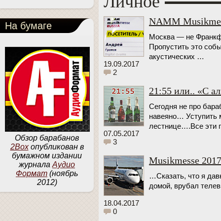
Личное
Личное
NAMM Musikmess
На бумаге
Москва — не Франкфу
Пропустить это собы
акустических …
19.09.2017
2
21:55 или.. «С а
Сегодня не про бар
навеяно… Уступить м
лестнице….Все эти п
07.05.2017
Обзор барабанов
3
2Box
опубликован в
бумажном издании
Musikmesse 201
журнала
Аудио
Формат
(ноябрь
…Сказать, что я дав
2012)
домой, врубал телев
18.04.2017
0