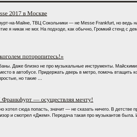
e 2017 в Москве
рт-на-Майне, ТВЦ Сокольники — не Messe Frankfurt, но ведь н
тие я никак не мог. На подходе, как обычно, Громкий стенд с д
лкоголем поторопитесь!»
абаны. Даже близко не про музыкальные инструменты. Майскими
есто в автобусе. Придержать дверь в метро, помочь втащить к
ростые, но такие …
7 Франкфурт — осуществляя мечту!
но хотел сюда попасть, значит — не сказать ничего. В детстве 
изор и смотрел «Джем». Передача такая про музыкантов была. 