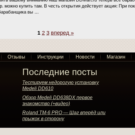
р. можно купить там. В честь открытия действует акция: При по
 барабанщика вы …
1
2
3
вперед »
Отзывы
Инструкции
Новости
Магазин
Последние посты
Тестируем недорогую установку
Medeli DD610
Обзор Medeli DD638DX первое
знакомство (+видео)
Roland TM-6 PRO — Шаг вперёд или
прыжок в сторону