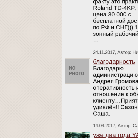
факту это практ
Roland TD-4KP, 
цена 30 000 с
бесплатной дос
по РФ и СНГ))) 1
зонный рабочий,
…
24.11.2017,
Автор: Н
благодарность
Благодарю
администрацию
Андрея Громова
оперативность 
отношение к о
клиенту…Прият
удивлён!! Сазо
Саша.
14.04.2017,
Автор: С
уже два года 