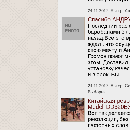
24.11.2017,
Автор: А
Спасибо АНДР
Последний раз 
барабанами 37 
назад.Все это 
ждал , что осу
свою мечту и А
Громов помог м
этом. Доставил
установку каче
и в срок. Вы …
24.11.2017,
Автор: Се
Выборга
Китайская рев
Medeli DD620B
Вот так делаетс
революция, без
пафосных слов.