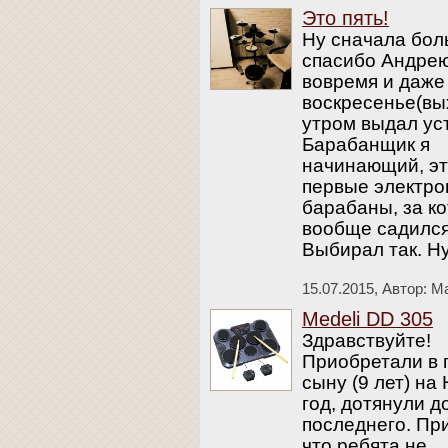
Это пять!
Ну сначала бо
спасибо Андре
вовремя и даже
воскресенье(вы
утром выдал ус
Барабанщик я
начинающий, э
первые электр
барабаны, за к
вообще садился
Выбирал так. Н
15.07.2015,
Автор: М
Medeli DD 305
Здравствуйте!
Приобретали в 
сыну (9 лет) на
год, дотянули д
последнего. Пр
что ребята не