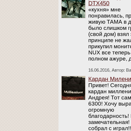
DTX450
«кухня» мне
понравилась, п
живую ТАМА в 
было слишком г
(свой дом) взял 
принципе не жа
прикупил монит
NUX все теперь
полном ажуре, 
16.06.2016,
Автор: В
Кардан Милен
Привет! Сегодн
кардан миллени
Андрея! Тот са
6300! Хочу выр
огромную
благодарность!
замечательная!
собрал с играл!!