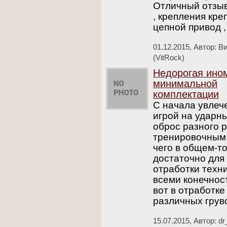
Отличный отзы
, крепления кре
цепной привод 
01.12.2015,
Автор: В
(VitRock)
Недорогая ино
минимальной
комплектации
С начала увлеч
игрой на ударны
оброс разного 
тренировочным
чего в общем-т
достаточно для
отработки техн
всеми конечнос
вот в отработке
различных грув
15.07.2015,
Автор: d