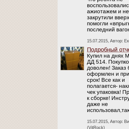
воспользовалис
ажиотажем и не
закрутили вверх
помогли «впрыг
последний ваго
15.07.2015,
Автор: Е
Подробный отч
Купил на днях 
ДД 514. Покупк
доволен! Заказ
оформлен и пр
срок! Все как и
полагается- нак
чек упаковка! П
к сборке! Инстр
даже не
использовал,так
15.07.2015,
Автор: В
(VitRock)