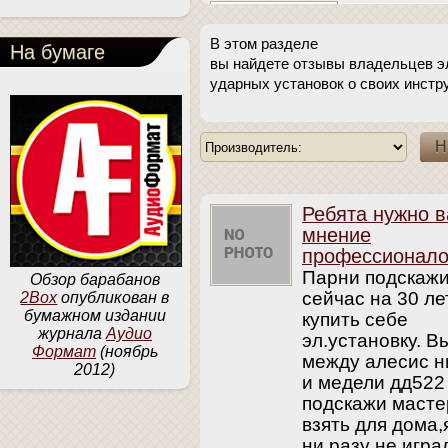
В этом разделе
На бумаге
вы найдете отзывы владельцев э
ударных установок о своих инстр
Ребята нужно 
мнение
профессионало
Парни подскажи
Обзор барабанов
сейчас на 30 ле
2Box
опубликован в
бумажном издании
купить себе
журнала
Аудио
эл.установку. 
Формат
(ноябрь
между алесис н
2012)
и медели дд522
подскажи масте
взять для дома,
ни разу не игра