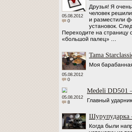
Друзья! Я очень
человек решили
05.08.2012
и разместили ф
0
установок. Сле
Переходите на страницу 
«большой палец» …
Tama Starclass
Моя барабанная
05.08.2012
0
Medeli DD501 
05.08.2012
Главный ударник
8
Шурупударка
Когда были напр