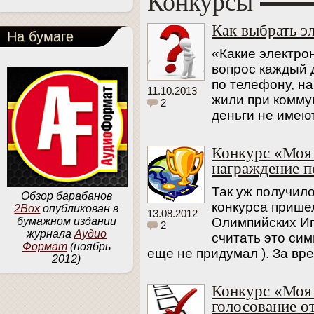
Конкурсы
Конкурсы
Как выбрать э
На бумаге
«Какие электро
вопрос каждый 
по телефону, н
11.10.2013
жили при коммун
2
деньги не имею
Конкурс «Моя
награждение п
Так уж получил
Обзор барабанов
конкурса прише
2Box
опубликован в
13.08.2012
Олимпийских Иг
бумажном издании
2
журнала
Аудио
считать это сим
Формат
(ноябрь
еще не придумал ). За вр
2012)
Конкурс «Моя
голосование о