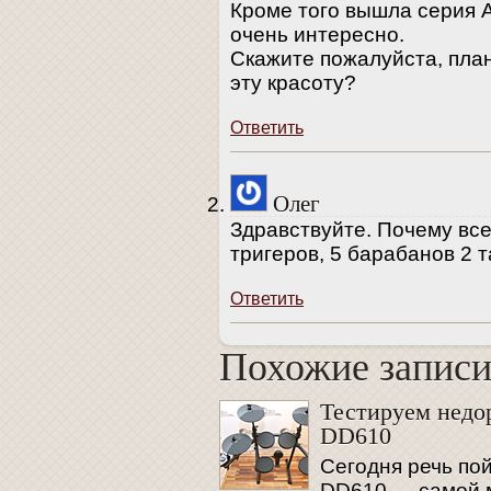
Кроме того вышла серия А
очень интересно.
Скажите пожалуйста, пла
эту красоту?
Ответить
Олег
Здравствуйте. Почему все
тригеров, 5 барабанов 2 
Ответить
Похожие запис
Похожие запис
Тестируем недо
DD610
Сегодня речь пой
DD610 — самой м