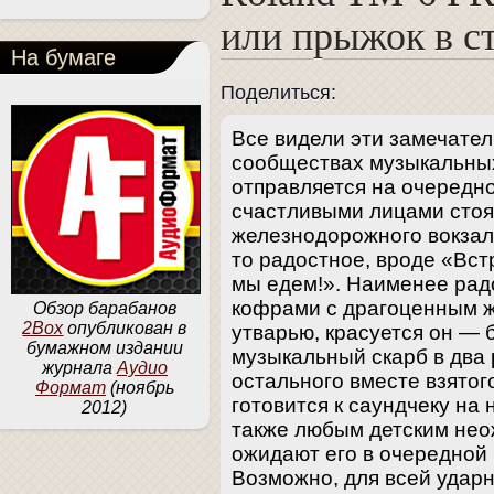
или прыжок в с
На бумаге
Поделиться:
Все видели эти замечате
сообществах музыкальных
отправляется на очередно
счастливыми лицами стоя
железнодорожного вокзала
то радостное, вроде «Вс
мы едем!». Наименее рад
кофрами с драгоценным ж
Обзор барабанов
2Box
опубликован в
утварью, красуется он — 
бумажном издании
музыкальный скарб в два 
журнала
Аудио
остального вместе взятог
Формат
(ноябрь
готовится к саундчеку на
2012)
также любым детским нео
ожидают его в очередной
Возможно, для всей удар