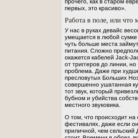
прочего, как в старом ев
первых, это красиво».
Работа в поле, или что
У нас в руках девайс весо
умещается в любой сумке
чуть больше места займут
питания. Сложно предполо
окажется кабелей Jack-Ja
от триггеров до линии, но
проблема. Даже при худш
пресловутых Больших Ноз
совершенно ушатанная ку
тот звук, который привезл
бубном и убийства собств
местного звуковика.
О том, что происходит на
фестивалях, даже если он
приличной, чем сельский 
стоит. Времени в обрез, в