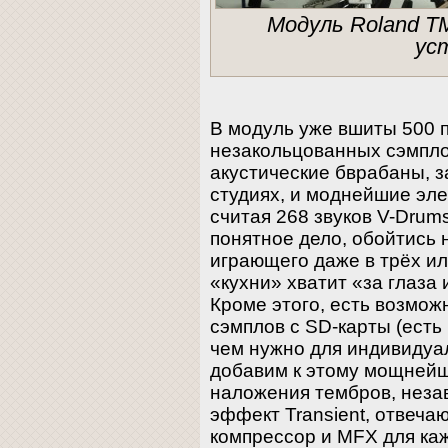
Модуль Roland T
ус
В модуль уже вшиты 500 
незакольцованных сэмплов
акустические бврабаны, 
студиях, и моднейшие эл
считая 268 звуков V-Drums
понятное дело, обойтись 
играющего даже в трёх ил
«кухни» хватит «за глаза 
Кроме этого, есть возмож
сэмплов с SD-карты (ест
чем нужно для индивидуа
добавим к этому мощней
наложения тембров, неза
эффект Transient, отвечаю
компрессор и MFX для кажд