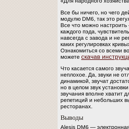
«Для народного хозяйств
Все бы ничего, но чего д
модулю DM6, так это регу
Все что можно настроить 
каждого пэда, чувствител
навсегда с завода и не ре
каких регулировках кривых
Ознакомиться со всеми в
скачав инструкц
можете
Что касается самого звуч
неплохое. Да, звуки не от
динамикой, звучат достат
но в целом звук установк
звучания вполне хватит д
репетиций и небольших в
ресторанах.
Выводы
Alesis DM6 — электронна