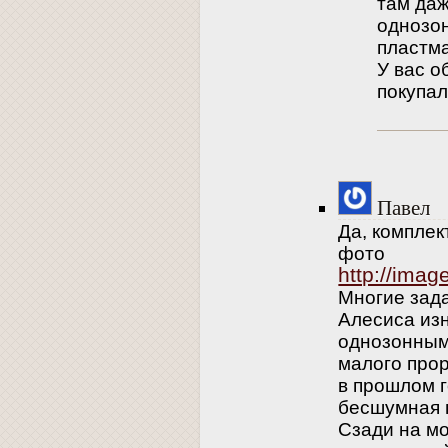
там да
однозо
пластма
У вас о
покупа
Павел
Да, комплек
фото
http://ima
Многие зада
Алесиса из
однозонным
малого прор
в прошлом г
бесшумная п
Сзади на м