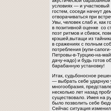
акустической барабанной
условиях — и участковый
гостем, соседи начнут де
отворачиваться при встреч
Увы, человек слаб и, как 
в позитивной оценке со
поэт ритмов и сбивок, пов
крэшей,вытащи из тайник
в сражениях с полным со
потребления (купи-сапоги-
Петровы-в-Турцию-на-май
дачу-надо) и будь готов 
барабанную установку!
Итак, судьбоносное реше
— выбрать себе ударную у
многообразия, представл
несколько лет назад про
существовало. Имея на р
было позволить себе бюд
Сейчас ситуация изменила