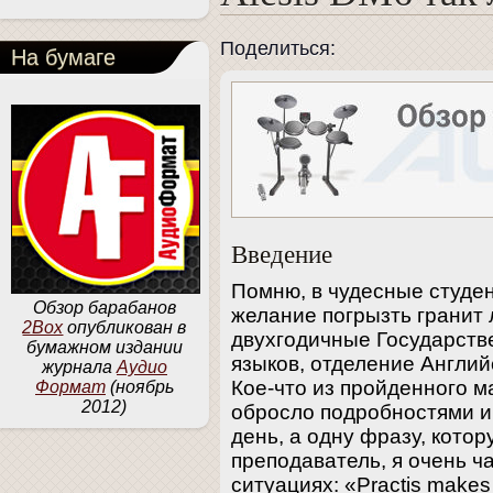
Поделиться:
На бумаге
Введение
Помню, в чудесные студе
Обзор барабанов
желание погрызть гранит 
2Box
опубликован в
двухгодичные Государств
бумажном издании
языков, отделение Англи
журнала
Аудио
Кое-что из пройденного м
Формат
(ноябрь
2012)
обросло подробностями и 
день, а одну фразу, кото
преподаватель, я очень ч
ситуациях: «Practis makes