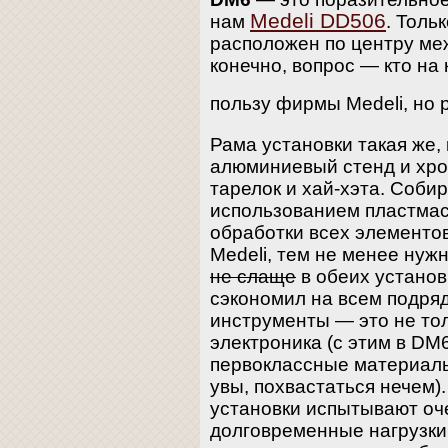
Medeli DD506
нам
. Толь
расположен по центру меж
конечно, вопрос — кто на 
пользу фирмы Medeli, но 
Рама установки такая же,
алюминиевый стенд и хро
тарелок и хай-хэта. Собир
использованием пластмас
обработки всех элементов
Medeli, тем не менее нуж
не слаще
в обеих устано
сэкономил на всем подр
инструменты — это не то
электроника (с этим в DM6
первоклассные материалы
увы, похвастаться нечем)
установки испытывают оч
долговременные нагрузки