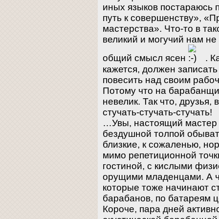
иных языков постараюсь 
путь к совершенству», «П
мастерства». Что-то в так
великий и могучий нам не
общий смысл ясен
. К
кажется, должен записать
повесить над своим рабо
Потому что на барабанщи
невелик. Так что, друзья,
стучать-стучать-стучать!
…Увы, настоящий мастер 
бездушной толпой обыват
близкие, к сожаленью, но
мимо репетиционной точк
гостиной, с кислыми физ
орущими младенцами. А чт
которые тоже начинают ст
барабанов, по батареям ц
Короче, пара дней активн