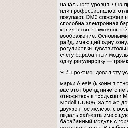
начального уровня. Она 
или профессионалов, отл
покупают. DM6 способна н
способна электронная бар
количество возможностей
воображение. Основными 
райд, имеющий одну зону
регулировки чувствитель
счету барабанный модуль
одну регулировку — громк
Я бы рекомендовал эту ус
марки Alesis (к коим я от
вас этот бренд ничего не
относитесь к продукции Ma
Medeli DD506. За те же д
двухзонное железо, с во
педаль хай-хэта имеющу
барабанный модуль с го
возможностями. В любом с