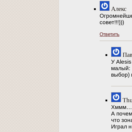
Алекс
Огромнейше
совет!!!)))
Ответить
Пав
У Alesi
малый: 
выбор) 
Thu
Хммм… 
А почем
что зон
Играл н