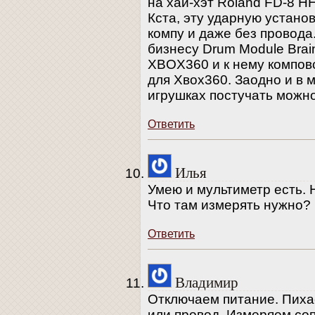
на хай-хэт Roland FD-8 HH
Кста, эту ударную устано
компу и даже без провода.
бизнесу Drum Module Brain
XBOX360 и к нему компов
для Хвох360. Заодно и в 
игрушках постучать можн
Ответить
Илья
Умею и мультиметр есть. Н
Что там измерять нужно?
Ответить
Владимир
Отключаем питание. Пих
или провод. Измеряем со