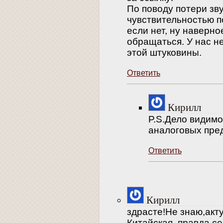
По поводу потери зву
чувствительностью п
если нет, ну наверн
обращаться. У нас н
этой штуковины.
Ответить
Кирилл
P.S.Дело видимо
аналоговых пред
Ответить
Кирилл
здрасте!Не знаю,акт
Китайская ,правда,с