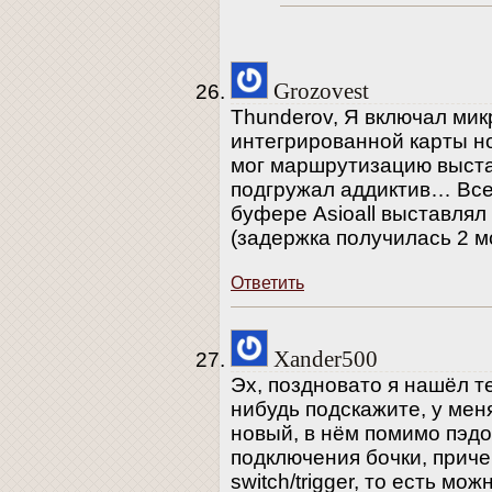
Grozovest
Thunderov, Я включал ми
интегрированной карты но
мог маршрутизацию выстав
подгружал аддиктив… Все 
буфере Asioall выставля
(задержка получилась 2 мс
Ответить
Xander500
Эх, поздновато я нашёл те
нибудь подскажите, у меня
новый, в нём помимо пэдо
подключения бочки, прич
switch/trigger, то есть м