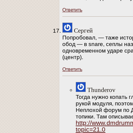
Ответить
Сергей
Попробовал, — таже истор
обод — в snare, сеплы на
одновременном ударе ср
(центр).
Ответить
Thunderov
Тогда нужно копать г
рукой модуля, поэтом
Неплохой форум по 
топики. Там описыва
http://www.dmdrum
topic=21.0