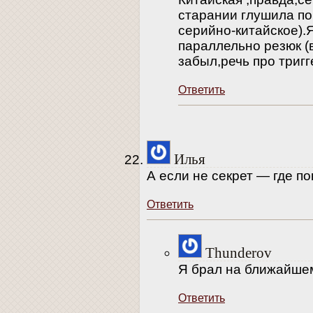
старании глушила поч
серийно-китайское).Я
параллельно резюк (в
забыл,речь про тригг
Ответить
Илья
А если не секрет — где п
Ответить
Thunderov
Я брал на ближайше
Ответить