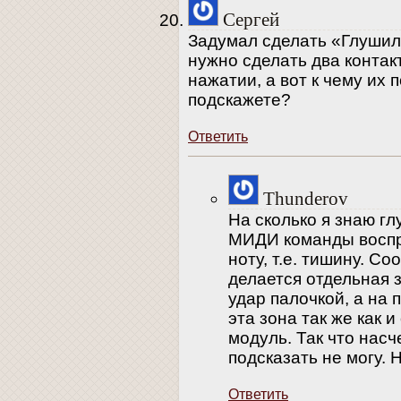
Сергей
Задумал сделать «Глушилк
нужно сделать два конта
нажатии, а вот к чему их 
подскажете?
Ответить
Thunderov
На сколько я знаю г
МИДИ команды воспр
ноту, т.е. тишину. С
делается отдельная 
удар палочкой, а на 
эта зона так же как 
модуль. Так что насч
подсказать не могу. 
Ответить