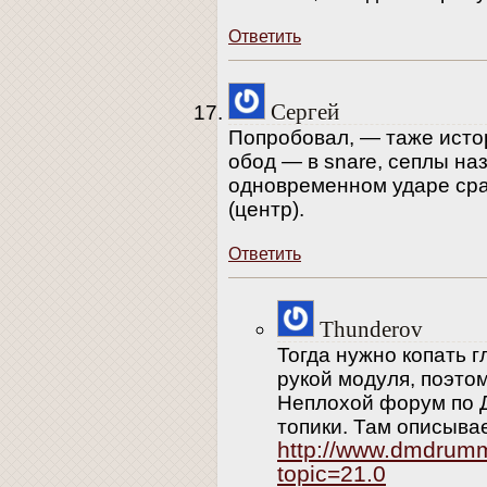
Ответить
Сергей
Попробовал, — таже истор
обод — в snare, сеплы на
одновременном ударе ср
(центр).
Ответить
Thunderov
Тогда нужно копать г
рукой модуля, поэтом
Неплохой форум по 
топики. Там описыва
http://www.dmdrum
topic=21.0