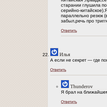
старании глушила поч
серийно-китайское).Я
параллельно резюк (в
забыл,речь про тригг
Ответить
Илья
А если не секрет — где п
Ответить
Thunderov
Я брал на ближайше
Ответить