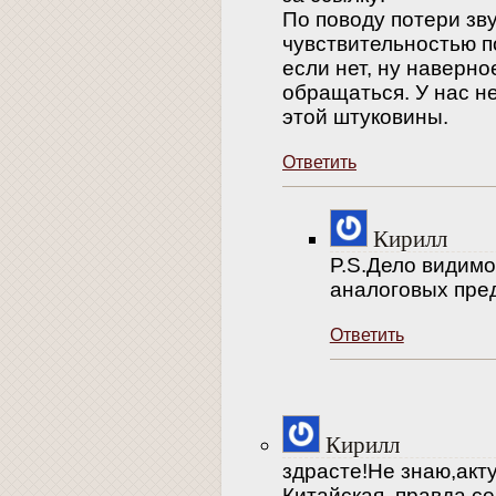
По поводу потери зву
чувствительностью п
если нет, ну наверн
обращаться. У нас н
этой штуковины.
Ответить
Кирилл
P.S.Дело видимо
аналоговых пред
Ответить
Кирилл
здрасте!Не знаю,акт
Китайская ,правда,с