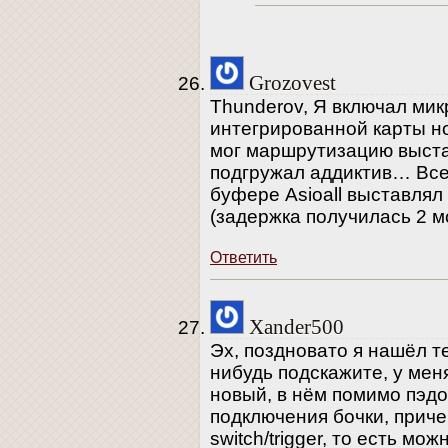
Grozovest
Thunderov, Я включал ми
интегрированной карты но
мог маршрутизацию выстав
подгружал аддиктив… Все 
буфере Asioall выставля
(задержка получилась 2 мс
Ответить
Xander500
Эх, поздновато я нашёл те
нибудь подскажите, у меня
новый, в нём помимо пэдо
подключения бочки, прич
switch/trigger, то есть м