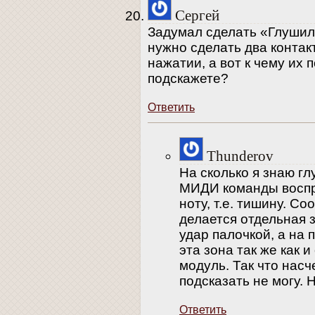
Сергей
Задумал сделать «Глушилк
нужно сделать два конта
нажатии, а вот к чему их 
подскажете?
Ответить
Thunderov
На сколько я знаю г
МИДИ команды воспр
ноту, т.е. тишину. С
делается отдельная 
удар палочкой, а на 
эта зона так же как 
модуль. Так что насч
подсказать не могу. 
Ответить