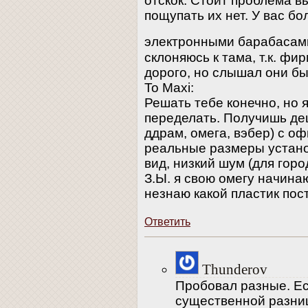
отскок. Стоит проблема в
пощупать их нет. У вас б
электронными барабасами
склоняюсь к тама, т.к. фи
дорого, но слышал они быс
To Maxi:
Решать тебе конечно, но 
переделать. Получишь де
ддрам, омега, вэбер) с о
реальные размеры устано
вид, низкий шум (для горо
З.Ы. я свою омегу начинаю
незнаю какой пластик пос
Ответить
Thunderov
Пробовал разные. Есл
существенной разниц