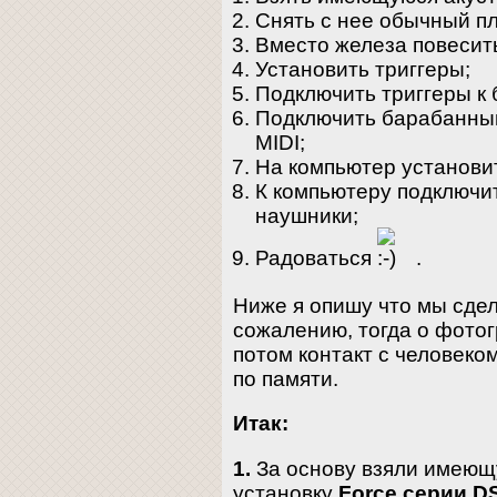
Снять с нее обычный пл
Вместо железа повесит
Установить триггеры;
Подключить триггеры к
Подключить барабанный
MIDI;
На компьютер установи
К компьютеру подключит
наушники;
Радоваться
.
Ниже я опишу что мы сдел
сожалению, тогда о фотог
потом контакт с человеко
по памяти.
Итак:
1.
За основу взяли имею
установку
Force серии D