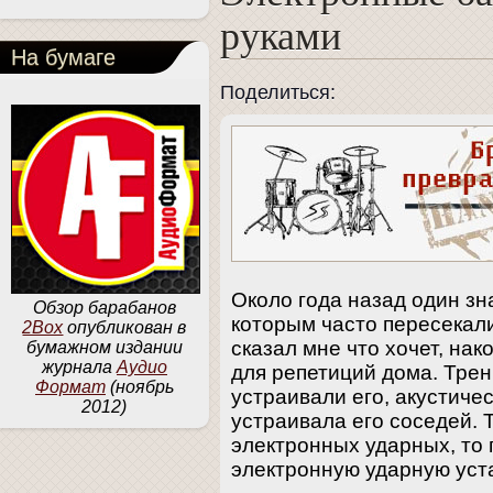
руками
На бумаге
Поделиться:
Около года назад один з
Обзор барабанов
которым часто пересекали
2Box
опубликован в
сказал мне что хочет, на
бумажном издании
журнала
Аудио
для репетиций дома. Трен
Формат
(ноябрь
устраивали его, акустиче
2012)
устраивала его соседей. Т
электронных ударных, то 
электронную ударную уста