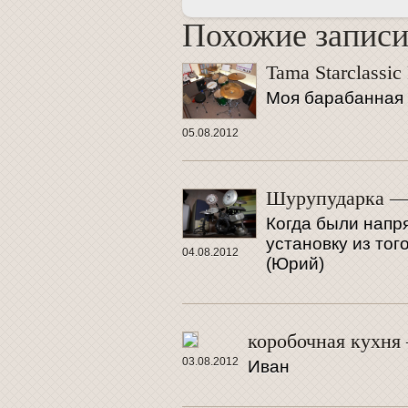
Похожие запис
Похожие запис
Tama Starclassi
Моя барабанная 
05.08.2012
Шурупударка —
Когда были напря
установку из тог
04.08.2012
(Юрий)
коробочная кухня
03.08.2012
Иван