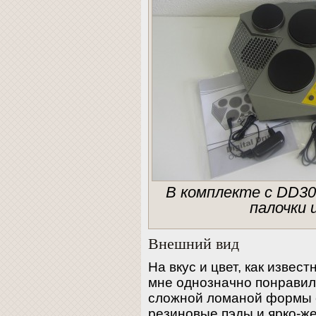
В комплекте с DD309
палочки 
Внешний вид
На вкус и цвет, как извес
мне однозначно понравил
сложной ломаной формы 
резиновые пэды и ярко-ж