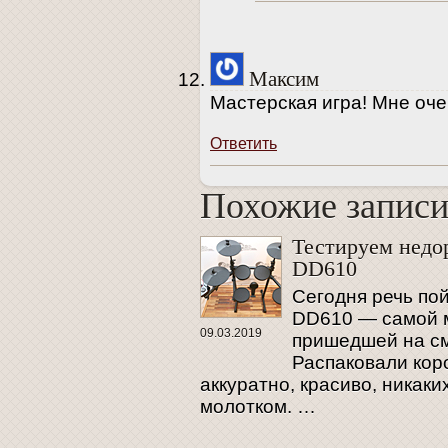
Максим
Мастерская игра! Мне оче
Ответить
Похожие запис
Похожие запис
Тестируем недо
DD610
Сегодня речь пой
DD610 — самой м
09.03.2019
пришедшей на см
Распаковали коро
аккуратно, красиво, никак
молотком. …