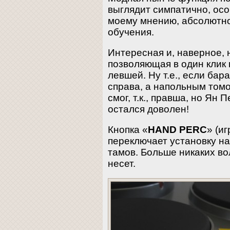
выглядит симпатично, осо
моему мнению, абсолютно
обучения.
Интересная и, наверное, 
позволяющая в один клик 
левшей. Ну т.е., если бар
справа, а напольным томо
смог, т.к., правша, но Ян 
остался доволен!
Кнопка «
HAND PERC
» (и
переключает установку на
тамов. Больше никаких в
несет.