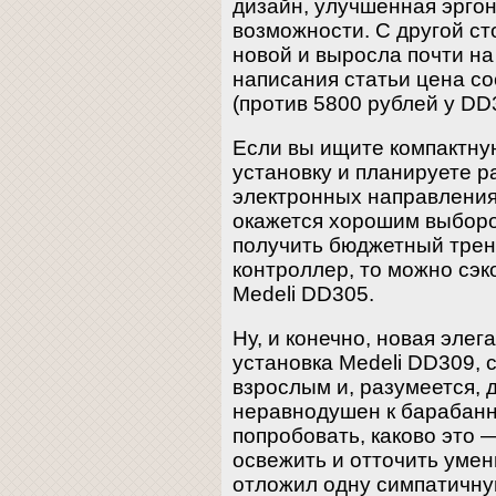
дизайн, улучшенная эргон
возможности. С другой ст
новой и выросла почти на
написания статьи цена со
(против 5800 рублей у DD
Если вы ищите компактну
установку и планируете 
электронных направления
окажется хорошим выборо
получить бюджетный трен
контроллер, то можно сэк
Medeli DD305.
Ну, и конечно, новая эле
установка Medeli DD309, 
взрослым и, разумеется, 
неравнодушен к барабанно
попробовать, каково это —
освежить и отточить умен
отложил одну симпатичну