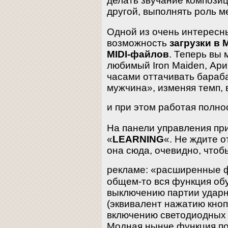
делать звучание компози
другой, выполнять роль м
Одной из очень интересн
возможность
загрузки в 
MIDI-файлов
. Теперь вы 
любимый Iron Maiden, Ар
часами оттачивать бараб
мужчина», изменяя темп,
и при этом работая полн
На панели управления при
«
LEARNING
«. Не ждите о
она сюда, очевидно, чтоб
рекламе: «расширенные 
общем-то вся функция обу
выключению партии ударн
(эквивалент нажатию кноп
включению светодиодных 
Модная нынче функция по