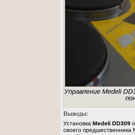
Управление Medeli DD
по
Выводы:
Установка
Medeli DD309
о
своего предшественника 