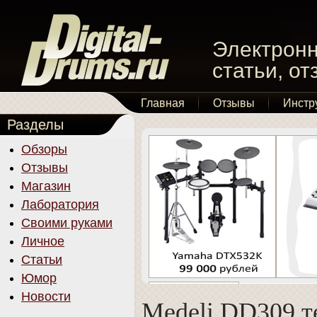
Электронн
статьи, о
Главная
Отзывы
Инстр
Разделы
Обзоры
Отзывы
Магазин
Лаборатория
Своими руками
Личное
Статьи
Юмор
Новости
Medeli DD309 т