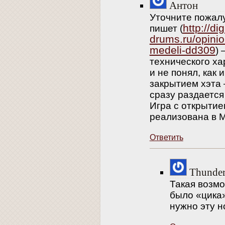
Антон
Уточните пожал
http://dig
пишет (
drums.ru/opini
medeli-dd309
)
технического ха
и не понял, как 
закрытием хэта
сразу раздается
Игра с открытие
реализована в M
Ответить
Thunde
Такая возмо
было «цика»
нужно эту н