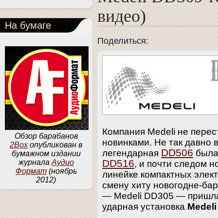
видео)
На бумаге
Поделиться:
Компания Medeli не перес
Обзор барабанов
новинками. Не так давно 
2Box
опубликован в
DD506
легендарная
была
бумажном издании
DD516
журнала
Аудио
, и почти следом н
Формат
(ноябрь
линейке компактных элек
2012)
смену хиту новогодне-ба
— Medeli DD305 — пришла
ударная установка
Medeli