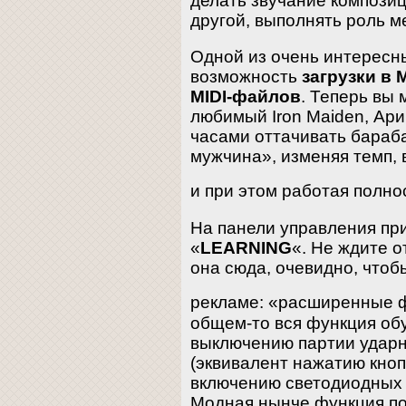
делать звучание компози
другой, выполнять роль м
Одной из очень интересн
возможность
загрузки в 
MIDI-файлов
. Теперь вы 
любимый Iron Maiden, Ар
часами оттачивать бараб
мужчина», изменяя темп,
и при этом работая полн
На панели управления при
«
LEARNING
«. Не ждите о
она сюда, очевидно, чтоб
рекламе: «расширенные 
общем-то вся функция обу
выключению партии ударн
(эквивалент нажатию кноп
включению светодиодных 
Модная нынче функция по