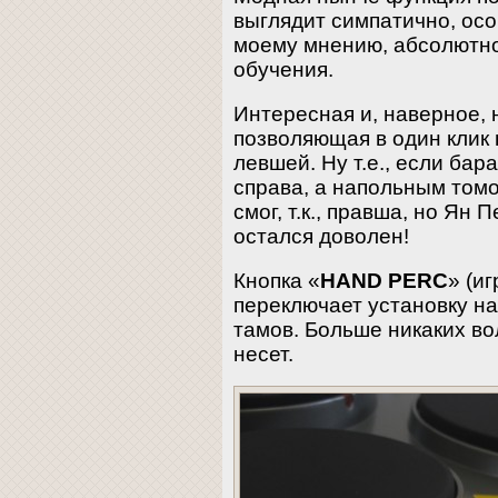
выглядит симпатично, осо
моему мнению, абсолютно
обучения.
Интересная и, наверное, 
позволяющая в один клик 
левшей. Ну т.е., если бар
справа, а напольным томо
смог, т.к., правша, но Ян 
остался доволен!
Кнопка «
HAND PERC
» (и
переключает установку на
тамов. Больше никаких в
несет.