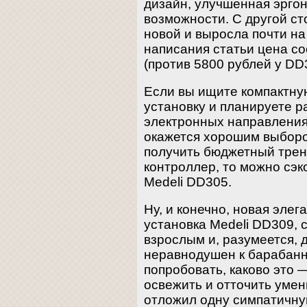
дизайн, улучшенная эргон
возможности. С другой ст
новой и выросла почти на
написания статьи цена со
(против 5800 рублей у DD
Если вы ищите компактну
установку и планируете 
электронных направления
окажется хорошим выборо
получить бюджетный трен
контроллер, то можно сэк
Medeli DD305.
Ну, и конечно, новая эле
установка Medeli DD309, 
взрослым и, разумеется, 
неравнодушен к барабанно
попробовать, каково это —
освежить и отточить умен
отложил одну симпатичну