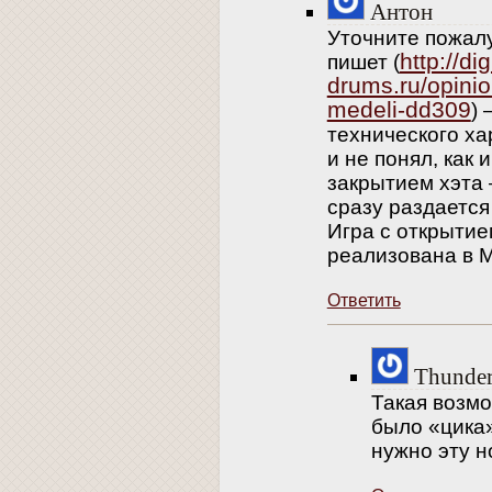
Антон
Уточните пожал
http://dig
пишет (
drums.ru/opini
medeli-dd309
)
технического ха
и не понял, как 
закрытием хэта
сразу раздается
Игра с открытие
реализована в M
Ответить
Thunde
Такая возмо
было «цика»
нужно эту н