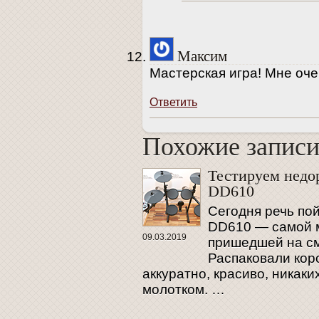
Максим
Мастерская игра! Мне оче
Ответить
Похожие запис
Похожие запис
Тестируем недо
DD610
Сегодня речь пой
DD610 — самой м
09.03.2019
пришедшей на см
Распаковали коро
аккуратно, красиво, никак
молотком. …