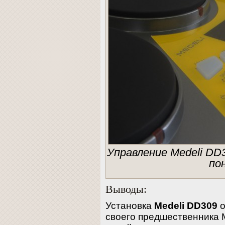
Управление Medeli DD
по
Выводы:
Установка
Medeli DD309
о
своего предшественника 