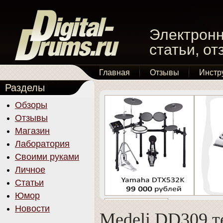
Электронн
статьи, о
Главная
Отзывы
Инстр
Разделы
Обзоры
Отзывы
Магазин
Лаборатория
Своими руками
Личное
Статьи
Юмор
Новости
Medeli DD309 т