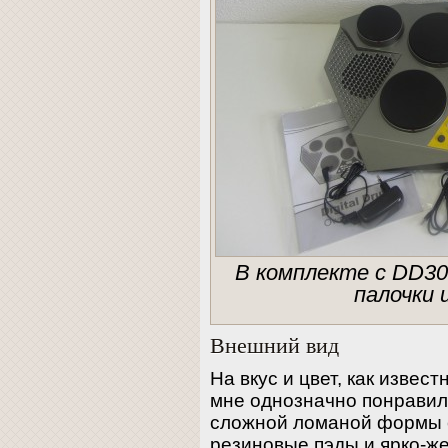
В комплекте с DD309
палочки 
Внешний вид
На вкус и цвет, как извес
мне однозначно понравил
сложной ломаной формы 
резиновые пэды и ярко-ж