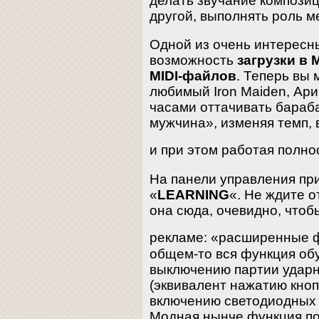
делать звучание компози
другой, выполнять роль м
Одной из очень интересн
возможность
загрузки в 
MIDI-файлов
. Теперь вы 
любимый Iron Maiden, Ар
часами оттачивать бараб
мужчина», изменяя темп,
и при этом работая полн
На панели управления при
«
LEARNING
«. Не ждите о
она сюда, очевидно, чтоб
рекламе: «расширенные 
общем-то вся функция обу
выключению партии ударн
(эквивалент нажатию кноп
включению светодиодных 
Модная нынче функция по