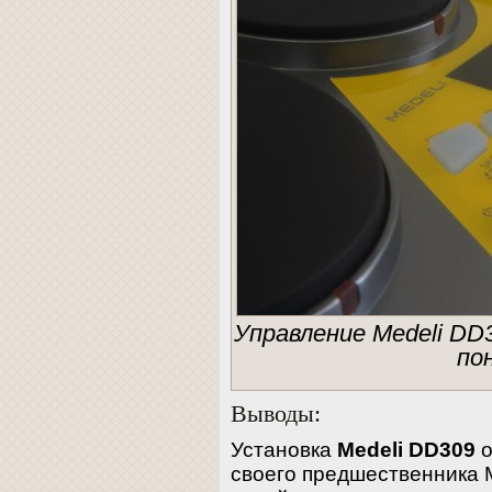
Управление Medeli DD
по
Выводы:
Установка
Medeli DD309
о
своего предшественника 