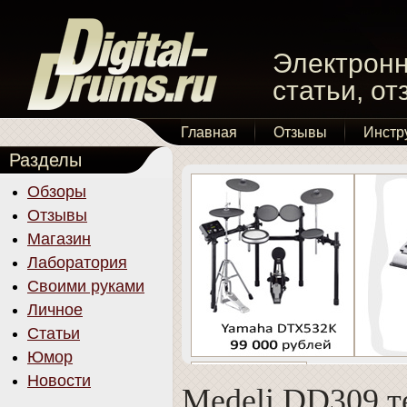
Электронн
статьи, о
Главная
Отзывы
Инстр
Разделы
Обзоры
Отзывы
Магазин
Лаборатория
Своими руками
Личное
Статьи
Юмор
Новости
Medeli DD309 т