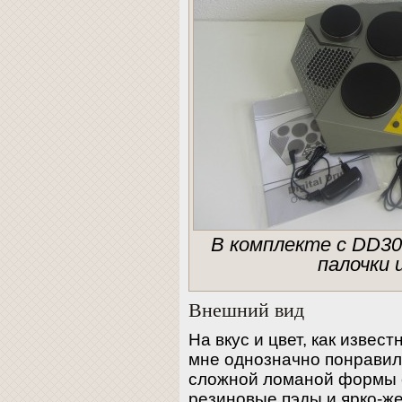
В комплекте с DD309
палочки 
Внешний вид
На вкус и цвет, как извес
мне однозначно понравил
сложной ломаной формы 
резиновые пэды и ярко-ж