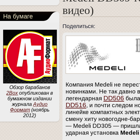
видео)
На бумаге
Поделиться:
Компания Medeli не перес
Обзор барабанов
новинками. Не так давно 
2Box
опубликован в
DD506
легендарная
была
бумажном издании
DD516
журнала
Аудио
, и почти следом н
Формат
(ноябрь
линейке компактных элек
2012)
смену хиту новогодне-ба
— Medeli DD305 — пришла
ударная установка
Medeli