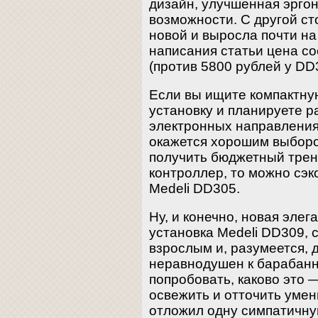
дизайн, улучшенная эргон
возможности. С другой ст
новой и выросла почти на
написания статьи цена со
(против 5800 рублей у DD
Если вы ищите компактну
установку и планируете 
электронных направления
окажется хорошим выборо
получить бюджетный трен
контроллер, то можно сэк
Medeli DD305.
Ну, и конечно, новая эле
установка Medeli DD309, 
взрослым и, разумеется, 
неравнодушен к барабанно
попробовать, каково это —
освежить и отточить умен
отложил одну симпатичну