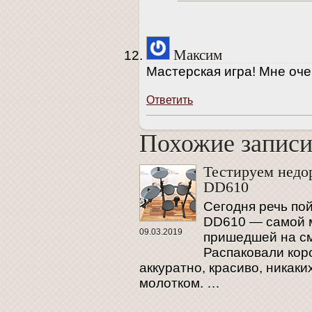
Максим
Мастерская игра! Мне оче
Ответить
Похожие запис
Похожие запис
Тестируем недо
DD610
Сегодня речь пой
DD610 — самой м
09.03.2019
пришедшей на см
Распаковали коро
аккуратно, красиво, никак
молотком. …