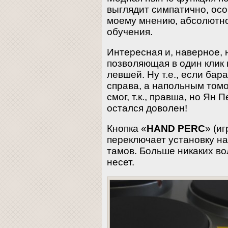
выглядит симпатично, осо
моему мнению, абсолютно
обучения.
Интересная и, наверное, 
позволяющая в один клик 
левшей. Ну т.е., если бар
справа, а напольным томо
смог, т.к., правша, но Ян 
остался доволен!
Кнопка «
HAND PERC
» (и
переключает установку на
тамов. Больше никаких в
несет.