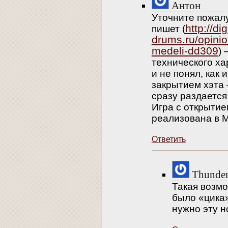
Антон
Уточните пожал
http://dig
пишет (
drums.ru/opini
medeli-dd309
)
технического ха
и не понял, как 
закрытием хэта
сразу раздается
Игра с открытие
реализована в M
Ответить
Thunde
Такая возмо
было «цика»
нужно эту н