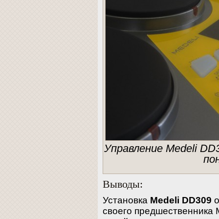
Управление Medeli DD
по
Выводы:
Установка
Medeli DD309
о
своего предшественника 