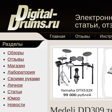
Электронн
статьи, о
Главная
Отзывы
Инстр
Разделы
Обзоры
Отзывы
Магазин
Лаборатория
Своими руками
Личное
Статьи
Юмор
Новости
Medeli DD309 т