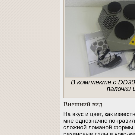
В комплекте с DD309
палочки 
Внешний вид
На вкус и цвет, как извес
мне однозначно понравил
сложной ломаной формы 
резиновые пэды и ярко-ж