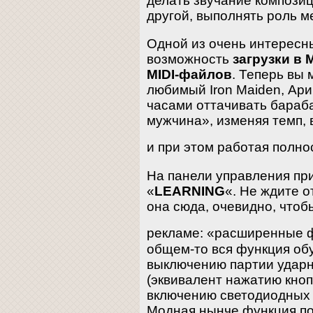
делать звучание компози
другой, выполнять роль м
Одной из очень интересн
возможность
загрузки в 
MIDI-файлов
. Теперь вы 
любимый Iron Maiden, Ар
часами оттачивать бараб
мужчина», изменяя темп,
и при этом работая полн
На панели управления при
«
LEARNING
«. Не ждите о
она сюда, очевидно, чтоб
рекламе: «расширенные 
общем-то вся функция обу
выключению партии ударн
(эквивалент нажатию кноп
включению светодиодных 
Модная нынче функция по