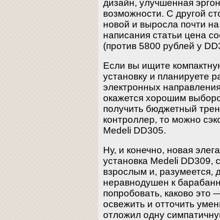
дизайн, улучшенная эргон
возможности. С другой ст
новой и выросла почти на
написания статьи цена со
(против 5800 рублей у DD
Если вы ищите компактну
установку и планируете 
электронных направления
окажется хорошим выборо
получить бюджетный трен
контроллер, то можно сэк
Medeli DD305.
Ну, и конечно, новая эле
установка Medeli DD309, 
взрослым и, разумеется, 
неравнодушен к барабанно
попробовать, каково это —
освежить и отточить умен
отложил одну симпатичну