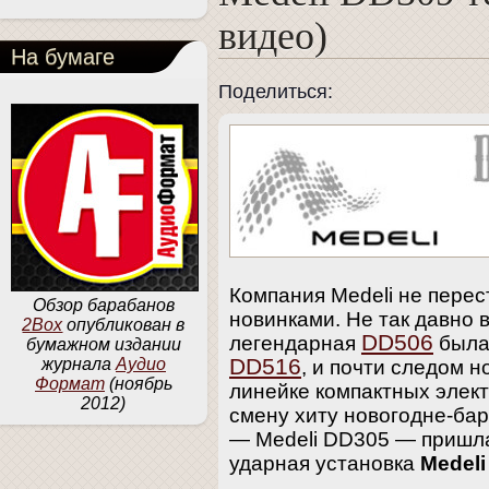
видео)
На бумаге
Поделиться:
Компания Medeli не перес
Обзор барабанов
новинками. Не так давно 
2Box
опубликован в
DD506
легендарная
была
бумажном издании
DD516
журнала
Аудио
, и почти следом н
Формат
(ноябрь
линейке компактных элек
2012)
смену хиту новогодне-ба
— Medeli DD305 — пришла
ударная установка
Medeli