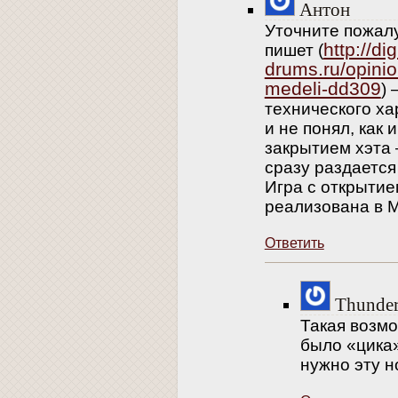
Антон
Уточните пожал
http://dig
пишет (
drums.ru/opini
medeli-dd309
)
технического ха
и не понял, как 
закрытием хэта
сразу раздается
Игра с открытие
реализована в M
Ответить
Thunde
Такая возмо
было «цика»
нужно эту н