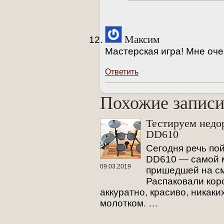
Максим
Мастерская игра! Мне оче
Ответить
Похожие запис
Похожие запис
Тестируем недо
DD610
Сегодня речь пой
DD610 — самой м
09.03.2019
пришедшей на см
Распаковали коро
аккуратно, красиво, никак
молотком. …