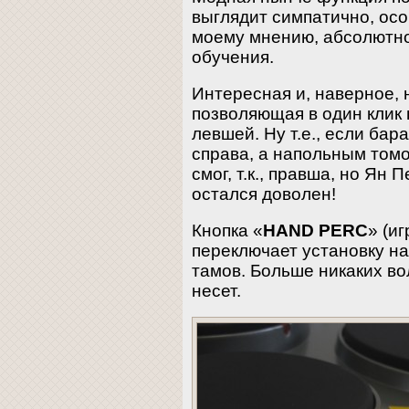
выглядит симпатично, осо
моему мнению, абсолютно
обучения.
Интересная и, наверное, 
позволяющая в один клик 
левшей. Ну т.е., если бар
справа, а напольным томо
смог, т.к., правша, но Ян 
остался доволен!
Кнопка «
HAND PERC
» (и
переключает установку на
тамов. Больше никаких в
несет.