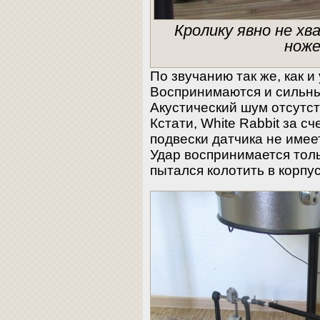
Кролику явно не хв
ноже
По звучанию так же, как и
Воспринимаются и сильны
Акустический шум отсутст
Кстати, White Rabbit за 
подвески датчика не име
Удар воспринимается тольк
пытался колотить в корпу