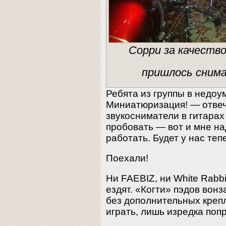
Сорри за качеств
пришлось сним
Ребята из группы в недоу
Миниатюризация! — отвеч
звукосниматели в гитарах
пробовать — вот и мне на
работать. Будет у нас теп
Поехали!
Ни FAEBIZ, ни White Rabb
ездят. «Когти» пэдов вонз
без дополнительных креп
играть, лишь изредка поп