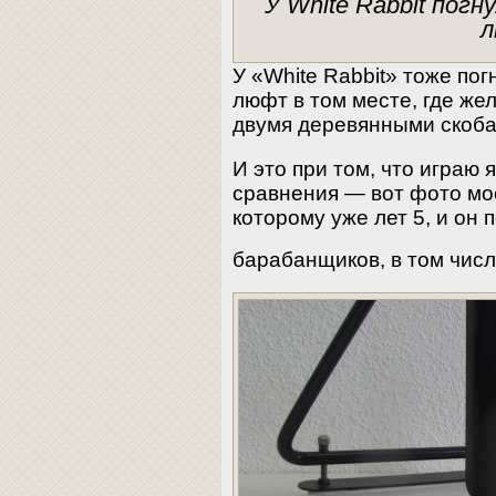
У White Rabbit пог
У «White Rabbit» тоже пог
люфт в том месте, где же
двумя деревянными скоба
И это при том, что играю 
сравнения — вот фото мое
которому уже лет 5, и он 
барабанщиков, в том чис