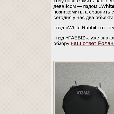
хочу познакомить вас с е
девайсом — пэдом «
White
познакомить, а сравнить е
сегодня у нас два объект
- пэд «White Rabbit» от ко
- пэд «FAEBIZ», уже зна
наш ответ Ролан
обзору