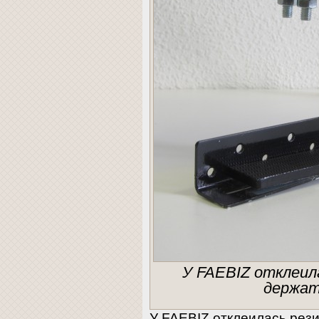
У FAEBIZ отклеила
держат
У FAEBIZ отклеилась рези