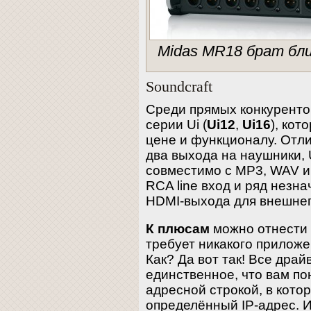
Midas MR18 брат близ
Soundcraft
Среди прямых конкурент
серии Ui (
Ui12
,
Ui16
), кот
цене и функционалу. Отл
два выхода на наушники,
совместимо с MP3, WAV и
RCA line вход и ряд незн
HDMI-выхода для внешнег
К плюсам
можно отнести т
требует никакого приложе
Как? Да вот так! Все дра
единственное, что вам по
адресной строкой, в кото
определённый IP-адрес. И