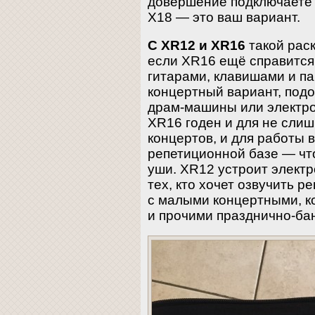
довершение подключаете 
X18 — это ваш вариант.
С XR12 и XR16
такой рас
если XR16 ещё справится 
гитарами, клавишами и па
концертный вариант, под
драм-машины или электро
XR16 годен и для не сли
концертов, и для работы в
репетиционной базе — что
уши. XR12 устроит элект
тех, кто хочет озвучить ре
с малыми концертными, 
и прочими празднично-б