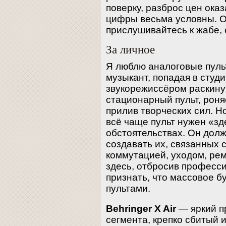
поверку, разброс цен оказ
цифры весьма условны. О
прислушивайтесь к жабе, 
За личное
Я люблю аналоговые пул
музыкант, попадая в студи
звукорежиссёром раскин
стационарный пульт, роня
прилив творческих сил. Но
всё чаще пульт нужен «зд
обстоятельствах. Он дол
создавать их, связанных 
коммутацией, уходом, ре
здесь, отбросив професс
признать, что массовое 
пультами.
Behringer X Air
— яркий п
сегмента, крепко сбитый