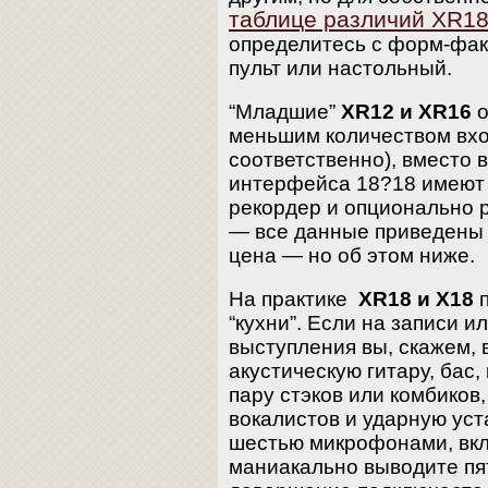
таблице различий XR18
определитесь с форм-фа
пульт или настольный.
“Младшие”
XR12 и XR16
о
меньшим количеством вхо
соответственно), вместо 
интерфейса 18?18 имеют
рекордер и опционально 
— все данные приведены в
цена — но об этом ниже.
На практике
XR18 и X18
п
“кухни”. Если на записи и
выступления вы, скажем, 
акустическую гитару, бас,
пару стэков или комбиков,
вокалистов и ударную уст
шестью микрофонами, вк
маниакально выводите пят