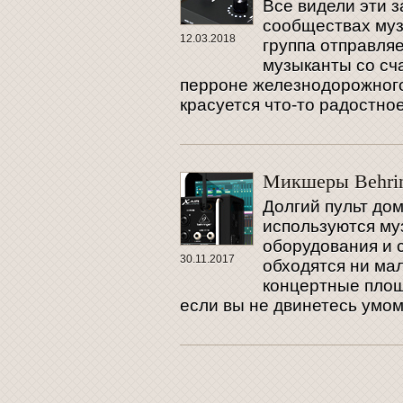
Все видели эти 
сообществах му
12.03.2018
группа отправляе
музыканты со сч
перроне железнодорожного
красуется что-то радостно
Микшеры Behring
Долгий пульт до
используются му
оборудования и с
30.11.2017
обходятся ни ма
концертные площ
если вы не двинетесь умо