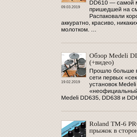
DD610 — самой м
09.03.2019
пришедшей на см
Распаковали коро
аккуратно, красиво, никак
молотком. …
Обзор Medeli D
(+видео)
Прошло больше г
сети первых «се
19.02.2019
установок Medeli
«неофициальный»
Medeli DD635, DD638 и DD6
Roland TM-6 PR
прыжок в сторо