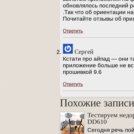
обновлялось последний ра
.Так что об ориентации на
Почитайте отзывы об пр
Ответить
Сергей
Кстати про айпад — они т
приложение больше не вст
прошивкой 9.6
Ответить
Похожие запис
Похожие запис
Тестируем недо
DD610
Сегодня речь пой