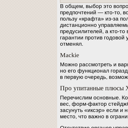
В общем, выбор это вопро
предпочтений — кто-то, в
пользу «крафта» из-за п
дистанционно управляем
предусилителей, а кто-то
гарантии против годовой 
отменял.
Mackie
Можно рассмотреть и ва
но его функционал горазд
в первую очередь, возмож
Про упитанные плюсы X
Перечислим основные. К
вес, форм-фактор стейдж
засунуть «иксэр» если и н
место, что важно в огран
Отсутствие органов упра