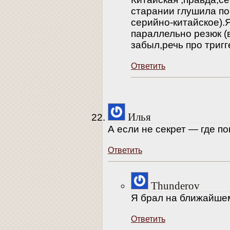
старании глушила поч
серийно-китайское).Я
параллельно резюк (в
забыл,речь про тригг
Ответить
Илья
А если не секрет — где п
Ответить
Thunderov
Я брал на ближайше
Ответить