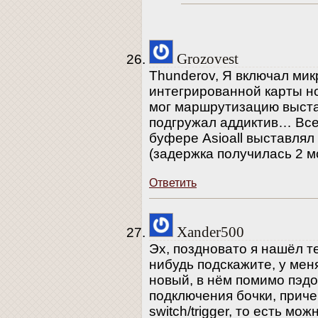
Grozovest
Thunderov, Я включал ми
интегрированной карты но
мог маршрутизацию выстав
подгружал аддиктив… Все 
буфере Asioall выставля
(задержка получилась 2 мс
Ответить
Xander500
Эх, поздновато я нашёл те
нибудь подскажите, у меня
новый, в нём помимо пэдо
подключения бочки, прич
switch/trigger, то есть м