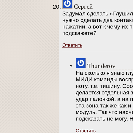
Сергей
Задумал сделать «Глушилк
нужно сделать два конта
нажатии, а вот к чему их 
подскажете?
Ответить
Thunderov
На сколько я знаю г
МИДИ команды воспр
ноту, т.е. тишину. С
делается отдельная 
удар палочкой, а на 
эта зона так же как 
модуль. Так что насч
подсказать не могу. 
Ответить