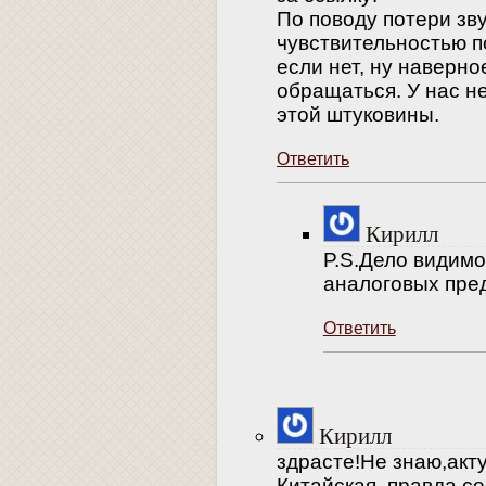
По поводу потери зву
чувствительностью п
если нет, ну наверн
обращаться. У нас н
этой штуковины.
Ответить
Кирилл
P.S.Дело видимо
аналоговых пред
Ответить
Кирилл
здрасте!Не знаю,акт
Китайская ,правда,с