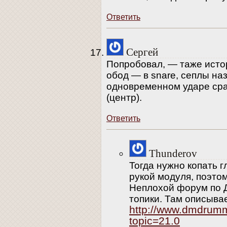
Ответить
Сергей
Попробовал, — таже истор
обод — в snare, сеплы на
одновременном ударе ср
(центр).
Ответить
Thunderov
Тогда нужно копать г
рукой модуля, поэтом
Неплохой форум по 
топики. Там описыва
http://www.dmdrum
topic=21.0