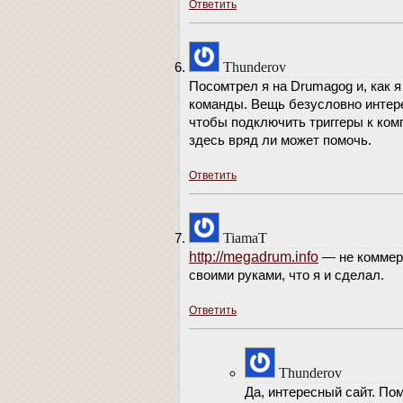
Ответить
Thunderov
Посомтрел я на Drumagog и, как 
команды. Вещь безусловно интере
чтобы подключить триггеры к ком
здесь вряд ли может помочь.
Ответить
TiamaT
http://megadrum.info
— не коммерч
своими руками, что я и сделал.
Ответить
Thunderov
Да, интересный сайт. П