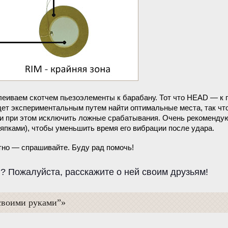
леиваем скотчем пьезоэлементы к барабану. Тот что HEAD — к п
дет экспериментальным путем найти оптимальные места, так чт
и при этом исключить ложные срабатывания. Очень рекоменду
ряпками), чтобы уменьшить время его вибрации после удара.
ятно — спрашивайте. Буду рад помочь!
? Пожалуйста, расскажите о ней своим друзьям!
 своими руками”»