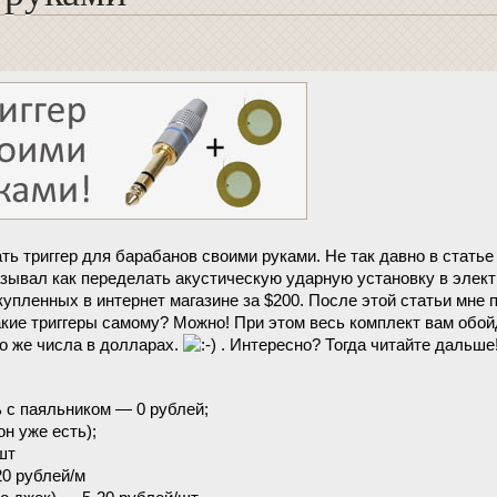
ть триггер для барабанов своими руками. Не так давно в стать
зывал как переделать акустическую ударную установку в элект
купленных в интернет магазине за $200. После этой статьи мне 
акие триггеры самому? Можно! При этом весь комплект вам обой
го же числа в долларах.
. Интересно? Тогда читайте дальше
ь с паяльником — 0 рублей;
он уже есть);
шт
20 рублей/м