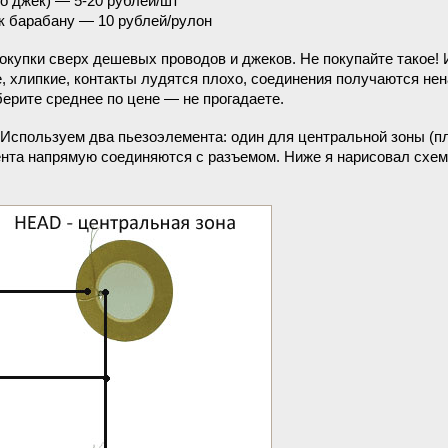
о джек) — 5-20 рублей/шт
 к барабану — 10 рублей/рулон
покупки сверх дешевых проводов и джеков. Не покупайте такое!
е, хлипкие, контакты лудятся плохо, соединения получаются не
 берите среднее по цене — не прогадаете.
 Используем два пьезоэлемента: один для центральной зоны (пл
нта напрямую соединяются с разъемом. Ниже я нарисовал схему