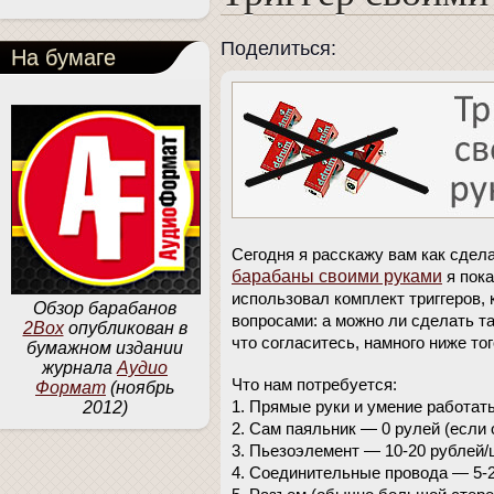
Поделиться:
На бумаге
Сегодня я расскажу вам как сдела
барабаны своими руками
я пока
использовал комплект триггеров, 
Обзор барабанов
вопросами: а можно ли сделать т
2Box
опубликован в
что согласитесь, намного ниже то
бумажном издании
журнала
Аудио
Что нам потребуется:
Формат
(ноябрь
1. Прямые руки и умение работат
2012)
2. Сам паяльник — 0 рулей (если 
3. Пьезоэлемент — 10-20 рублей/
4. Соединительные провода — 5-