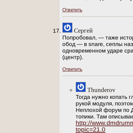
Ответить
Сергей
Попробовал, — таже истор
обод — в snare, сеплы на
одновременном ударе ср
(центр).
Ответить
Thunderov
Тогда нужно копать г
рукой модуля, поэтом
Неплохой форум по 
топики. Там описыва
http://www.dmdrum
topic=21.0