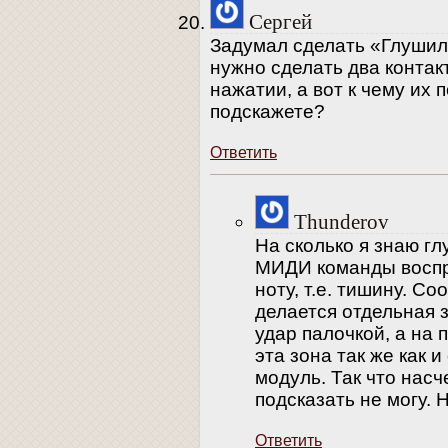
Сергей
Задумал сделать «Глушилк
нужно сделать два конта
нажатии, а вот к чему их 
подскажете?
Ответить
Thunderov
На сколько я знаю г
МИДИ команды воспр
ноту, т.е. тишину. С
делается отдельная 
удар палочкой, а на 
эта зона так же как 
модуль. Так что насч
подсказать не могу. 
Ответить