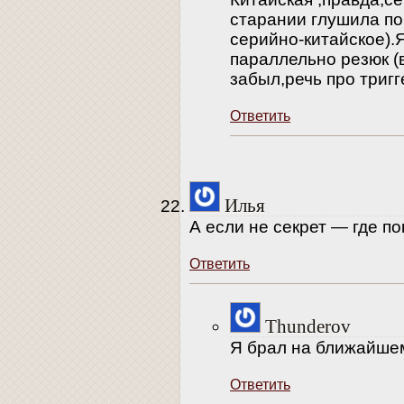
старании глушила поч
серийно-китайское).Я
параллельно резюк (в
забыл,речь про тригг
Ответить
Илья
А если не секрет — где п
Ответить
Thunderov
Я брал на ближайше
Ответить