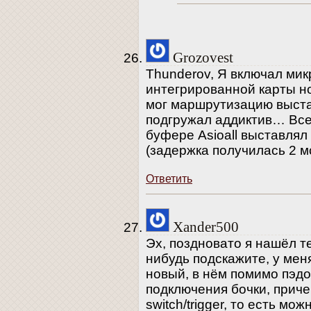
Grozovest
Thunderov, Я включал ми
интегрированной карты но
мог маршрутизацию выстав
подгружал аддиктив… Все 
буфере Asioall выставля
(задержка получилась 2 мс
Ответить
Xander500
Эх, поздновато я нашёл те
нибудь подскажите, у меня
новый, в нём помимо пэдо
подключения бочки, прич
switch/trigger, то есть м