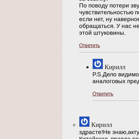
По поводу потери зву
чувствительностью п
если нет, ну наверн
обращаться. У нас н
этой штуковины.
Ответить
Кирилл
P.S.Дело видимо
аналоговых пред
Ответить
Кирилл
здрасте!Не знаю,акт
Китайская ,правда,с